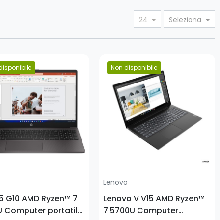
24
Seleziona
disponibile
Non disponibile
o
Prezzo
Lenovo
5 G10 AMD Ryzen™ 7
Lenovo V V15 AMD Ryzen™
 Computer portatile
7 5700U Computer