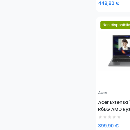
DDR4-SDRAM 
449,90 €
Wi-Fi 6 (802.
Non disponibile
Prezzo
Acer
Acer Extensa 
R6EG AMD Ry
Laptop 15.6" F
DDR5-SDRAM 
399,90 €