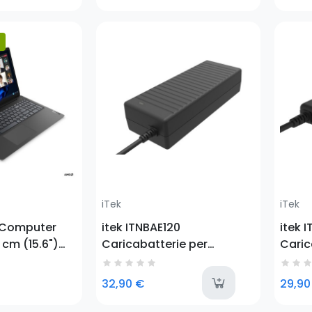
11ax) Gray
Full HD 16 GB DDR4-SDRAM
256 G
512 GB
(802.
Prezzo
Prezz
iTek
iTek
 Computer
itek ITNBAE120
itek 
 cm (15.6")
Caricabatterie per
Caric
Ryzen™ 3
dispositivi mobili
dispos
LPDDR5-SDRAM
Computer portatile, Tablet
Compu
last
32,90 €
29,90
-Fi 5
Nero AC Interno
Nero 