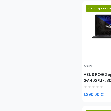
Non disponibile
Prezzo
ASUS
ASUS ROG Ze
GA402RJ-L80
Computer por
cm (14") WQ
1.290,00 €
Ryzen™ 9 16 
SDRAM 1000 