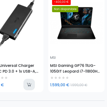
o
-400,00 €
Non disponibile
Prezzo
MSI
 Universal Charger
MSI Gaming GP76 11UG-
 PD 3.0 + 1x USB-A,
1050IT Leopard i7-11800H
Computer portatile 43,9
cm (17.3") Full HD Intel®
last-items
 €
1.599,00 €
1.999,00 €
Core™ i7 16 GB DDR4-
SDRAM 512