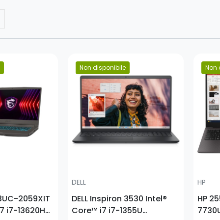
Non disponibile
Non 
Prezzo
Prezz
DELL
HP
B13UC-2059XIT
DELL Inspiron 3530 Intel®
HP 25
i7 i7-13620H
Core™ i7 i7-1355U
7730U