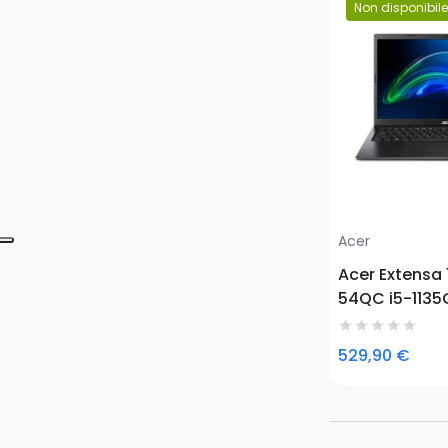
Non disponibile
Prezzo
Acer
Acer Extensa 
54QC i5-113
portatile 39,6
Full HD Intel®
529,90 €
DDR4-SDRAM 