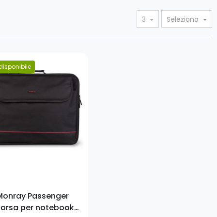
3
Seleziona
disponibile
o
Monray Passenger
borsa per notebook