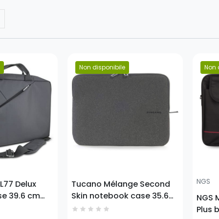
Non disponibile
Non 
Prezzo
Prezz
NGS
 L77 Delux
Tucano Mélange Second
e 39.6 cm
Skin notebook case 35.6
NGS 
case Grey
cm (14") Sleeve case Black
Plus 