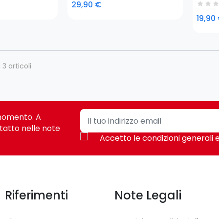
45,7 
29,90 €
venti
19,90
 3 articoli
i momento. A
tatto nelle note
Accetto le condizioni generali e
Riferimenti
Note Legali