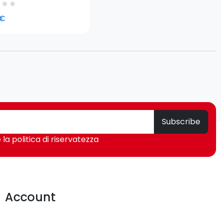
cm (18") Valigetta
quattrore Nero
 €
Subscribe
 la politica di riservatezza
Account