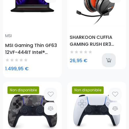
MSI
SHARKOON CUFFIA
GAMING RUSH ER3
MSI Gaming Thin GF63
BLACK, AUDIO STEREO,
12VF-444IT Intel®
2XJACK 3.5MM
Core™ i7 i7-12650H
a
26,95 €
Computer portatile
1.499,95 €
39,6 cm (15.6") Full HD
16 GB DDR4-SDRAM 512
GB
Non disponibile
Non disponibile
Prezzo
Prezzo