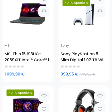
Prezzo
Non disponibile
Prezzo
MSI
Sony
MSI Thin 15 B13UC-
Sony PlayStation 5
2059XIT Intel® Core™ i7
Slim Digital 1.02 TB Wi-
i7-13620H Computer
Fi Black, White
portatile 39,6 cm
1.099,90 €
399,95 €
499,95 €
(15.6") Full HD 16 GB
DDR4-SDRAM 512 GB
SSD
Prezzo
Non disponibile
Prezzo