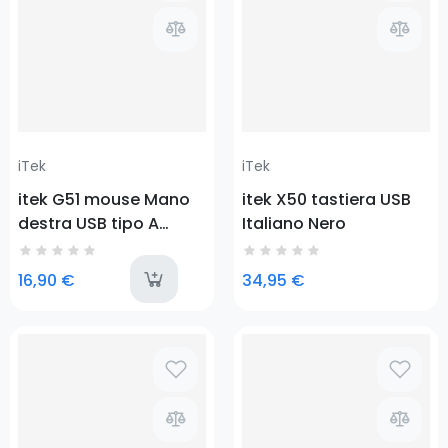
iTek
iTek
itek G51 mouse Mano
itek X50 tastiera USB
destra USB tipo A
Italiano Nero
Ottico 6400 DPI
last-items
16,90 €
34,95 €
Prezzo
Prezzo