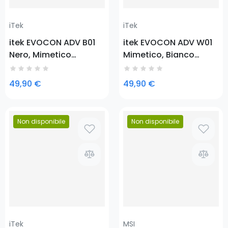
iTek
iTek
itek EVOCON ADV B01
itek EVOCON ADV W01
Nero, Mimetico
Mimetico, Bianco
Bluetooth/USB
Bluetooth/USB
Gamepad PlayStation
Gamepad PlayStation
49,90 €
49,90 €
4, Playstation 3, Tablet
4, Playstation 3, Tablet
PC
PC
Non disponibile
Non disponibile
Prezzo
Prezzo
iTek
MSI