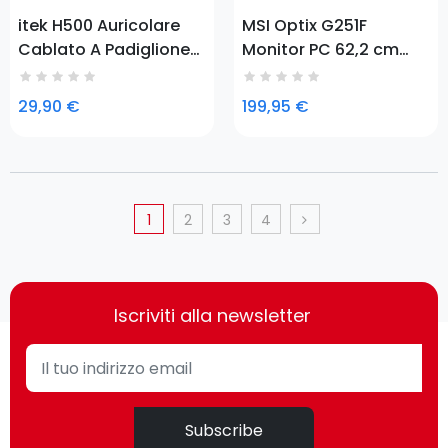
itek H500 Auricolare
MSI Optix G251F
Cablato A Padiglione
Monitor PC 62,2 cm
Giocare Nero
(24.5") 1920 x 1080 Pixel
Full HD LED Nero
29,90 €
199,95 €
1
2
3
4
Iscriviti alla newsletter
Subscribe