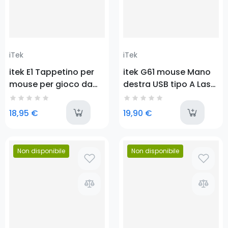
iTek
iTek
itek E1 Tappetino per
itek G61 mouse Mano
mouse per gioco da
destra USB tipo A Laser
computer Nero, Rosso
4000 DPI
last-items
l
18,95 €
19,90 €
Non disponibile
Non disponibile
Prezzo
Prezzo