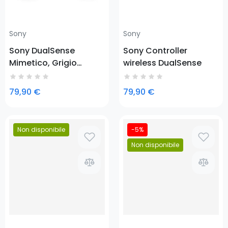
Sony
Sony
Sony DualSense
Sony Controller
Mimetico, Grigio
wireless DualSense
Bluetooth Gamepad
Analogico/Digitale
79,90 €
79,90 €
Android, MAC, PC,
PlayStation 5, iOS
Non disponibile
-5%
Prezzo
Non disponibile
Prezzo