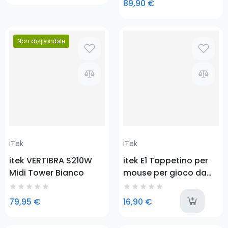
89,90 €
Prezzo
Non disponibile
Prezzo
iTek
iTek
itek VERTIBRA S210W
itek E1 Tappetino per
Midi Tower Bianco
mouse per gioco da
computer Nero, Rosso
l
79,95 €
16,90 €