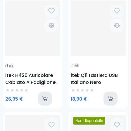
Prezzo
Prezzo
iTek
iTek
itek H420 Auricolare
itek Q11 tastiera USB
Cablato A Padiglione
Italiano Nero
Giocare Nero
last-items
l
26,95 €
18,90 €
Prezzo
Non disponibile
Prezzo