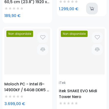
1TB / RADEON RX 7600
60,5 cm (23.8") 1920 x
1080 Pixel Full HD Nero
a
1.299,00 €
189,90 €
Non disponibile
Non disponibile
Prezzo
Prezzo
iTek
Moloch PC - Intel i9-
14900KF / 64GB DDR5 /
itek SHAKE EVO Midi
SSD NVME 4TB / RTX
Tower Nero
5080
3.699,00 €