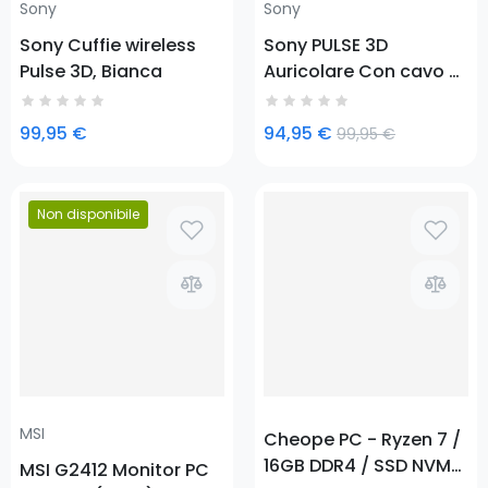
Sony
Sony
Sony Cuffie wireless
Sony PULSE 3D
Pulse 3D, Bianca
Auricolare Con cavo e
senza cavo A
Padiglione Giocare
99,95 €
94,95 €
99,95 €
USB tipo-C Mimetico,
Grigio
Prezzo
Non disponibile
Prezzo
MSI
Cheope PC - Ryzen 7 /
16GB DDR4 / SSD NVME
MSI G2412 Monitor PC