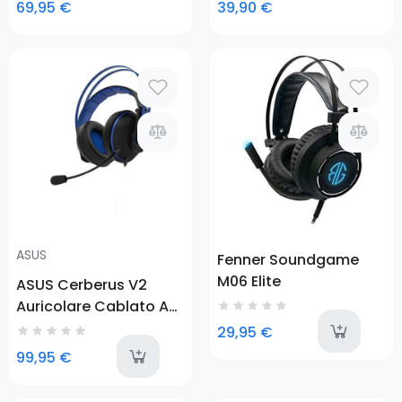
69,95 €
39,90 €
PlayStation 4
Prezzo
Prezzo
ASUS
Fenner Soundgame
M06 Elite
ASUS Cerberus V2
Auricolare Cablato A
Padiglione Giocare
a
29,95 €
Nero, Blu
last-items
99,95 €