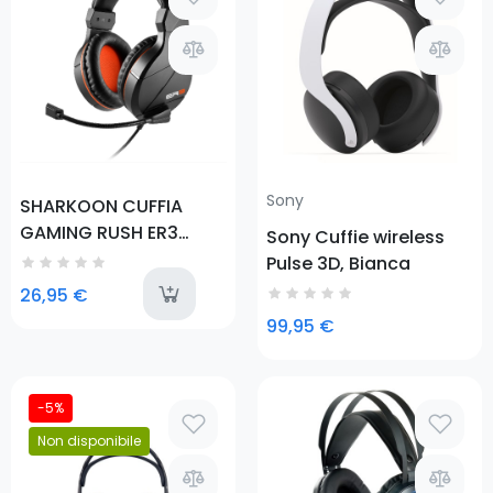
Prezzo
Sony
SHARKOON CUFFIA
GAMING RUSH ER3
Sony Cuffie wireless
BLACK, AUDIO STEREO,
Pulse 3D, Bianca
2XJACK 3.5MM
available
26,95 €
99,95 €
Prezzo
-5%
Non disponibile
Prezzo