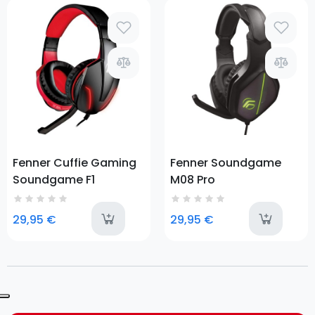
Prezzo
Prezzo
Fenner Cuffie Gaming
Fenner Soundgame
Soundgame F1
M08 Pro
available
a
29,95 €
29,95 €