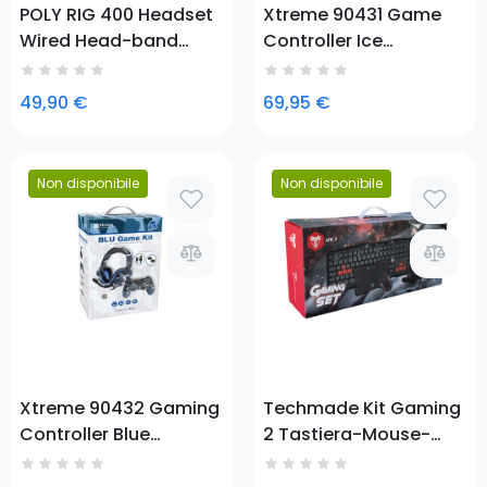
POLY RIG 400 Headset
Xtreme 90431 Game
Wired Head-band
Controller Ice
Gaming Black, Orange
Bluetooth Gamepad
Analogue / Digital
49,90 €
69,95 €
PlayStation 4
Non disponibile
Non disponibile
Prezzo
Prezzo
Xtreme 90432 Gaming
Techmade Kit Gaming
Controller Blue
2 Tastiera-Mouse-
Bluetooth Gamepad
Cuffie-Pad
Analogue / Digital