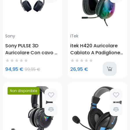
Sony
iTek
Sony PULSE 3D
itek H420 Auricolare
Auricolare Con cavo e
Cablato A Padiglione
senza cavo A
Giocare Nero
Padiglione Giocare
l
94,95 €
26,95 €
99,95 €
USB tipo-C Mimetico,
Grigio
Prezzo
Non disponibile
Prezzo