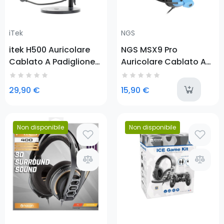
iTek
NGS
itek H500 Auricolare
NGS MSX9 Pro
Cablato A Padiglione
Auricolare Cablato A
Giocare Nero
Padiglione Musica e
Chiamate Nero, Blu
l
29,90 €
15,90 €
Non disponibile
Non disponibile
Prezzo
Prezzo