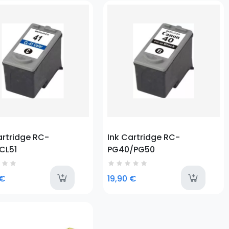
o
Prezzo
artridge RC-
Ink Cartridge RC-
CL51
PG40/PG50
lable
last-items
a
 €
19,90 €
o