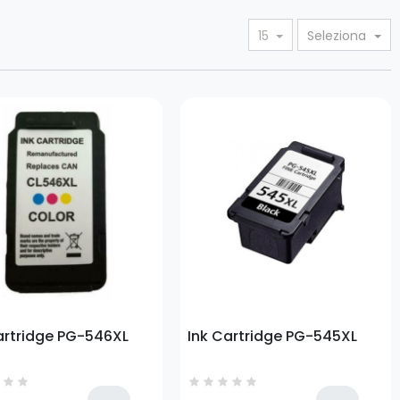
15
Seleziona
o
Prezzo
artridge PG-546XL
Ink Cartridge PG-545XL