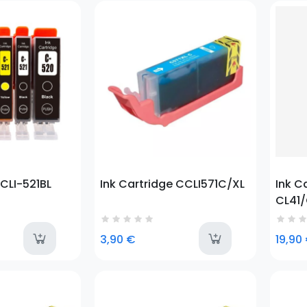
Prezzo
Prezz
 CLI-521BL
Ink Cartridge CCLI571C/XL
Ink C
CL41/
available
avai
3,90 €
19,90
Prezzo
Prezz