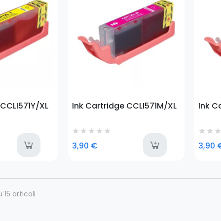
 CCLI571Y/XL
Ink Cartridge CCLI571M/XL
Ink C
available
avai
3,90 €
3,90 
u 15 articoli