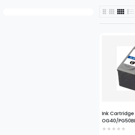
Prezzo
Ink Cartridge
OG40/PG50B