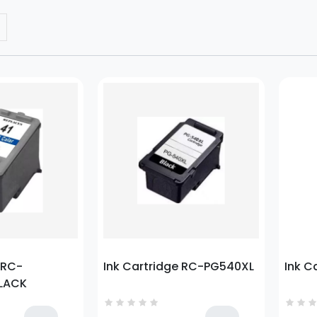
Prezzo
Prezz
 RC-
Ink Cartridge RC-PG540XL
Ink C
LACK