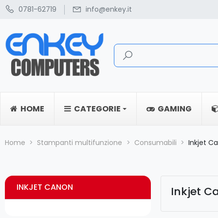
0781-62719
info@enkey.it
HOME
CATEGORIE
GAMING
Home
Stampanti multifunzione
Consumabili
Inkjet C
INKJET CANON
Inkjet C