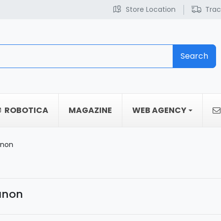
Store Location
Trac
Search
ROBOTICA
MAGAZINE
WEB AGENCY
anon
anon