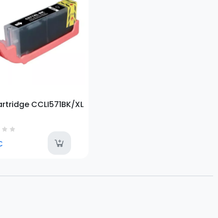
artridge CCLI571BK/XL
lable
available
€