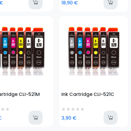
lable
available
a
 €
18,90 €
o
Prezzo
artridge CLI-521M
Ink Cartridge CLI-521C
lable
available
a
€
3,90 €