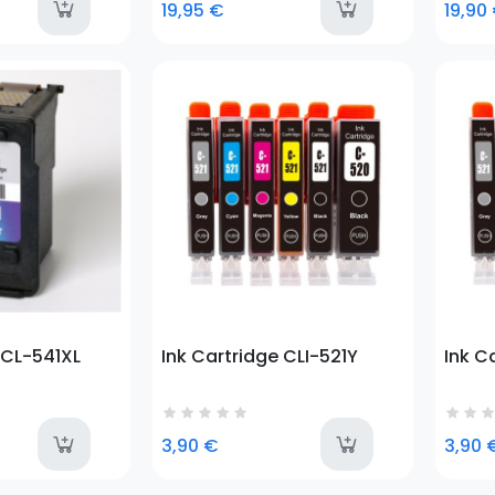
last-items
avai
19,95 €
19,90
Prezzo
Prezz
 CL-541XL
Ink Cartridge CLI-521Y
Ink C
last-items
avai
3,90 €
3,90 