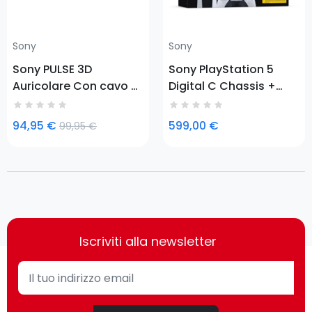
Sony
Sony
Sony PULSE 3D
Sony PlayStation 5
Auricolare Con cavo e
Digital C Chassis +
senza cavo A
God of War Ragnarök
Padiglione Giocare
825 GB Nero, Bianco
94,95 €
599,00 €
99,95 €
USB tipo-C Mimetico,
Grigio
Iscriviti alla newsletter