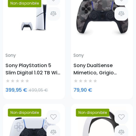
Prezzo
Non disponibile
Prezzo
Sony
Sony
Sony PlayStation 5
Sony DualSense
Slim Digital 1.02 TB Wi-
Mimetico, Grigio
Fi Black, White
Bluetooth Gamepad
Analogico/Digitale
399,95 €
79,90 €
499,95 €
Android, MAC, PC,
PlayStation 5, iOS
Non disponibile
Non disponibile
Prezzo
Prezzo