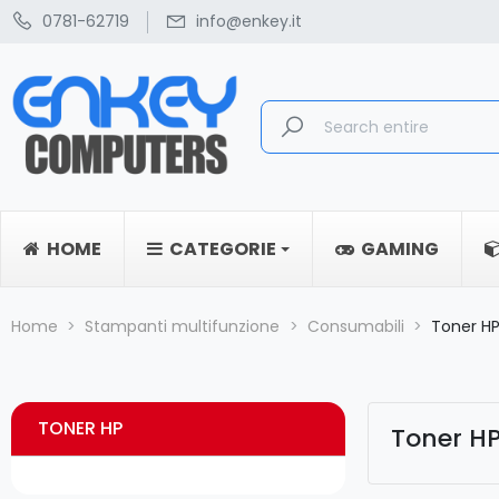
0781-62719
info@enkey.it
HOME
CATEGORIE
GAMING
Home
Stampanti multifunzione
Consumabili
Toner H
TONER HP
Toner H