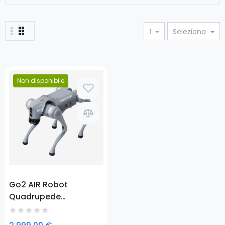
1
Seleziona
Non disponibile
Prezzo
Go2 AIR Robot
Quadrupede
Intelligente Ultra-
Leggero