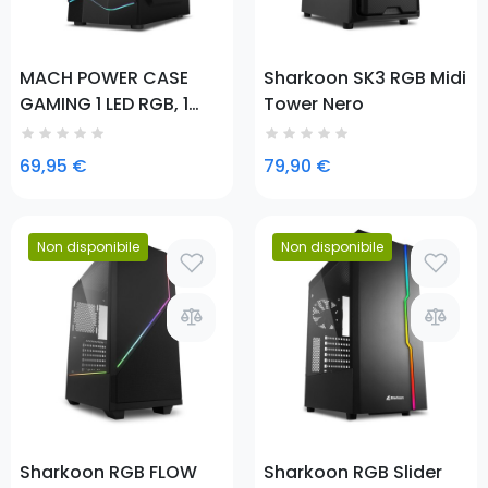
MACH POWER CASE
Sharkoon SK3 RGB Midi
GAMING 1 LED RGB, 1
Tower Nero
FAN RGB, 3 USB, ACRYL.
PANEL
69,95 €
79,90 €
Non disponibile
Non disponibile
Prezzo
Prezzo
Sharkoon RGB FLOW
Sharkoon RGB Slider