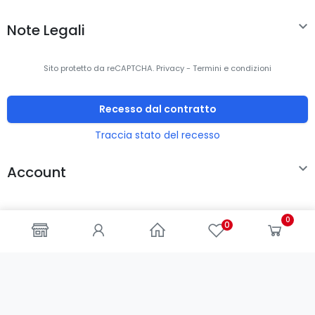

Note Legali
Sito protetto da reCAPTCHA.
Privacy
-
Termini e condizioni
Recesso dal contratto
Traccia stato del recesso

Account
0
0
© 2000-2024 -
ENKEY
SNC
- All rights reserved - P.IVA
IT03202450924 / Cod. REA CA253701 - Tel. 078162719