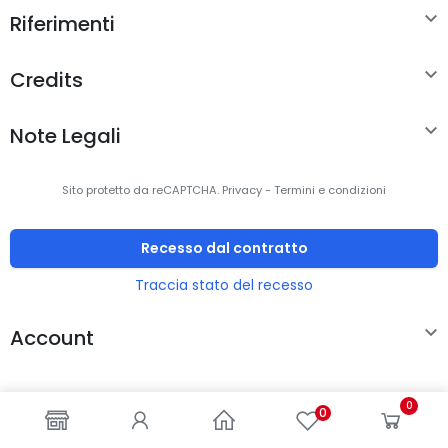

Riferimenti

Credits

Note Legali
Sito protetto da reCAPTCHA.
Privacy
-
Termini e condizioni
Recesso dal contratto
Traccia stato del recesso

Account
0
0
© 2000-2024 -
ENKEY
SNC
- All rights reserved - P.IVA