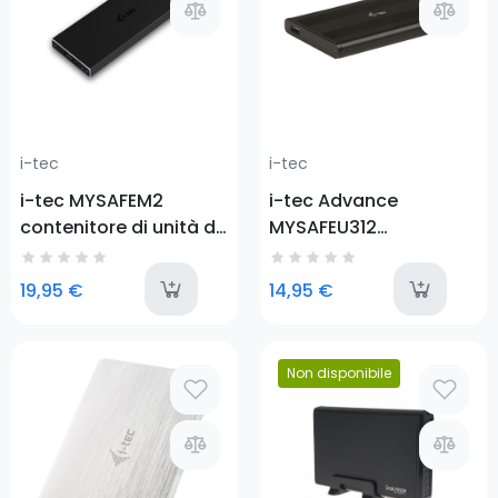
i-tec
i-tec
i-tec MYSAFEM2
i-tec Advance
contenitore di unità di
MYSAFEU312
archiviazione Box
contenitore di unità di
esterno SSD Nero M.2
archiviazione Box
last-items
a
19,95 €
14,95 €
esterno HDD/SSD Nero
2.5"
Prezzo
Non disponibile
Prezzo