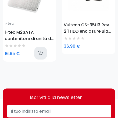
i-tec
Vultech GS-35U3 Rev
2.1 HDD enclosure Black
i-tec M2SATA
3.5"
contenitore di unità di
archiviazione Box
36,90 €
esterno SSD Metallico
available
16,95 €
2.5"
Iscriviti alla newsletter