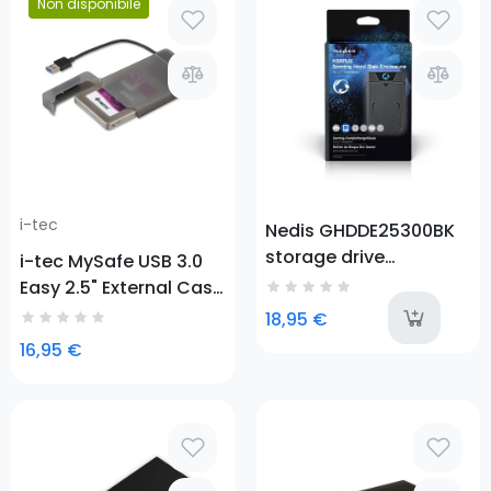
Prezzo
Non disponibile
Prezzo
i-tec
Nedis GHDDE25300BK
storage drive
i-tec MySafe USB 3.0
enclosure HDD/SSD
Easy 2.5" External Case
enclosure Black 2.5"
– Black
a
18,95 €
16,95 €
Prezzo
Prezzo