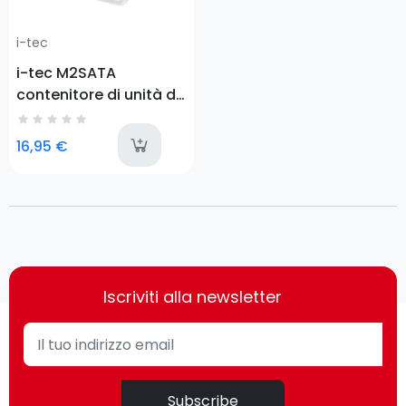
i-tec
i-tec M2SATA
contenitore di unità di
archiviazione Box
esterno SSD Metallico
available
16,95 €
2.5"
Iscriviti alla newsletter
Subscribe