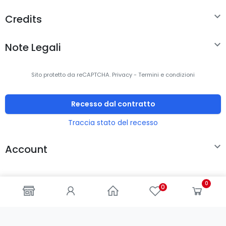

Credits

Note Legali
Sito protetto da reCAPTCHA.
Privacy
-
Termini e condizioni
Recesso dal contratto
Traccia stato del recesso

Account
0
0
© 2000-2024 -
ENKEY
SNC
- All rights reserved - P.IVA
IT03202450924 / Cod. REA CA253701 - Tel. 078162719