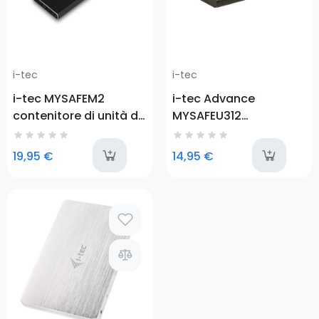
i-tec
i-tec
i-tec MYSAFEM2
i-tec Advance
contenitore di unità di
MYSAFEU312
archiviazione Box
contenitore di unità di
esterno SSD Nero M.2
archiviazione Box
last-items
a
19,95 €
14,95 €
esterno HDD/SSD Nero
2.5"
Prezzo