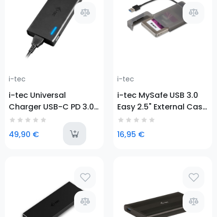
i-tec
i-tec
i-tec Universal
i-tec MySafe USB 3.0
Charger USB-C PD 3.0
Easy 2.5" External Case
+ 1x USB-A, 77 W
– Black
last-items
49,90 €
16,95 €
Prezzo
Prezzo