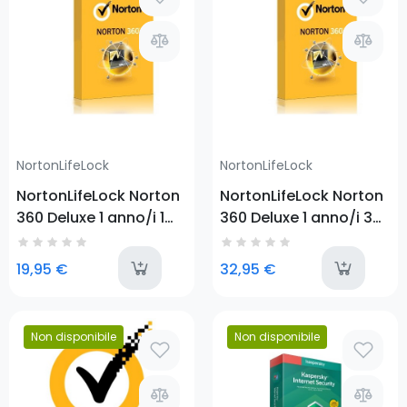
NortonLifeLock
NortonLifeLock
NortonLifeLock Norton
NortonLifeLock Norton
360 Deluxe 1 anno/i 1
360 Deluxe 1 anno/i 3
dispositivo
dispositivi
available
a
19,95 €
32,95 €
Non disponibile
Non disponibile
Prezzo
Prezzo