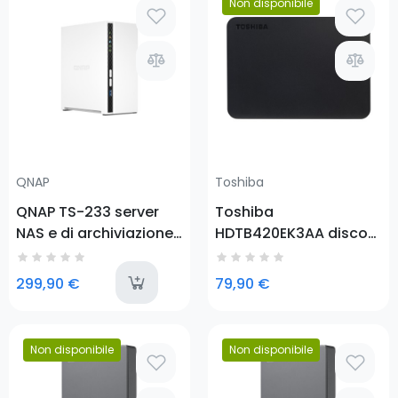
Prezzo
Non disponibile
Prezzo
QNAP
Toshiba
QNAP TS-233 server
Toshiba
NAS e di archiviazione
HDTB420EK3AA disco
Mini Tower
rigido esterno 2000 GB
Collegamento
Nero
last-items
299,90 €
79,90 €
ethernet LAN Bianco
Cortex-A55
Non disponibile
Non disponibile
Prezzo
Prezzo