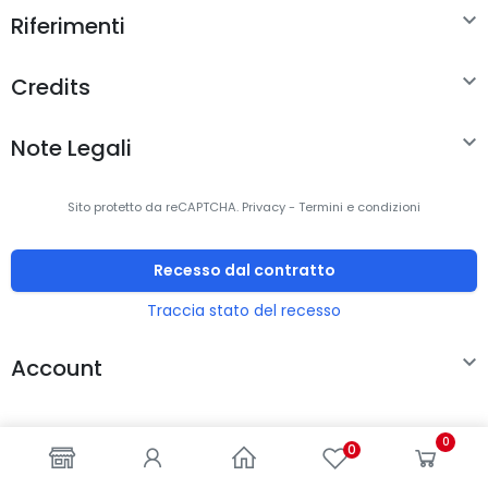

Riferimenti

Credits

Note Legali
Sito protetto da reCAPTCHA.
Privacy
-
Termini e condizioni
Recesso dal contratto
Traccia stato del recesso

Account
0
0
© 2000-2024 -
ENKEY
SNC
- All rights reserved - P.IVA