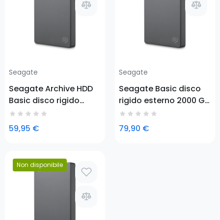
Seagate
Seagate
Seagate Archive HDD
Seagate Basic disco
Basic disco rigido
rigido esterno 2000 GB
esterno 1000 GB
Argento
Argento
59,95 €
79,90 €
Non disponibile
Prezzo