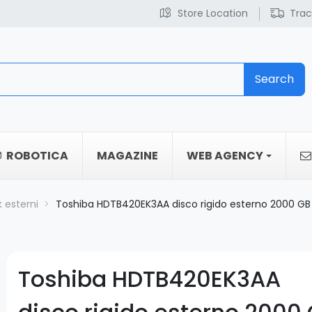
Store Location
Trac
Search
ROBOTICA
MAGAZINE
WEB AGENCY
k esterni
Toshiba HDTB420EK3AA disco rigido esterno 2000 GB
Toshiba HDTB420EK3AA