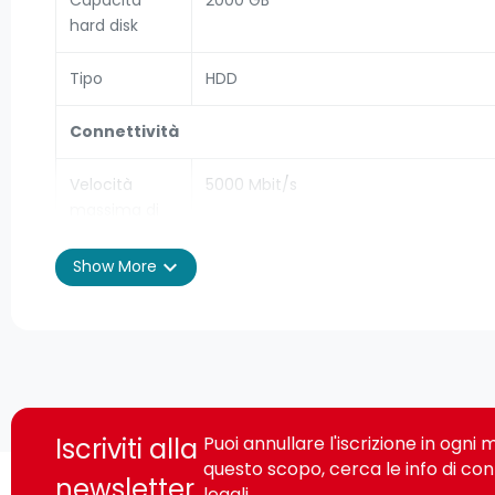
Capacità
2000 GB
hard disk
Tipo
HDD
Connettività
Velocità
5000 Mbit/s
massima di
trasferimento
dati
expand_more
Show More
Connettore
USB
USB
Versione USB
3.2 Gen 1 (3.1 Gen 1)
Iscriviti alla
Puoi annullare l'iscrizione in ogn
Tecnologia
No
questo scopo, cerca le info di con
Thunderbolt
newsletter
legali.