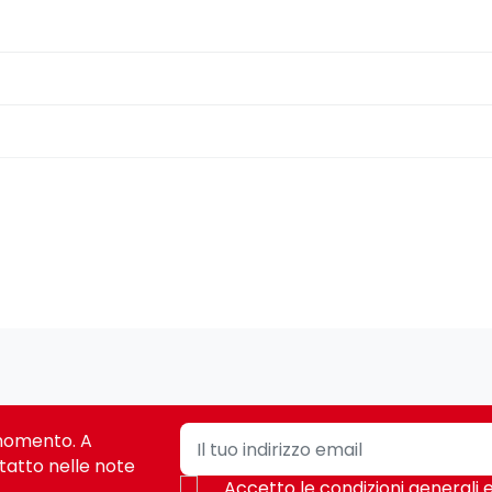
i momento. A
tatto nelle note
Accetto le condizioni generali e