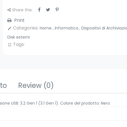
Share this:
Print
Categories:
Home
,
Informatica
,
Dispositivi di Archiviaz
edit
Disk esterni
Tags:
bookmark_border
tto
Review
(0)
ne USB: 3.2 Gen 1 (3.1 Gen 1). Colore del prodotto: Nero