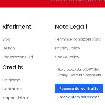
Riferimenti
Note Legali
Blog
Termini e condizioni d'uso
Design
Privacy Policy
indows 10 Education x64, Windows 10 Enterprise, Windows 10 Ent
Realizzazione Siti
Cookie Policy
, Windows 10 Pro x64, Windows 7, Windows 7 Enterprise, Windows
Credits
mium, Windows 7 Home Premium x64, Windows 7 Professional, Wi
Sito protetto da reCAPTCHA.
timate, Windows 7 Ultimate x64, Windows 7 x64, Windows 8, Wind
Privacy
-
Termini e condizioni
, Windows 8.1, Windows 8.1 Enterprise, Windows 8.1 Enterprise x6
Chi siamo
Recesso dal contratto
Contattaci
Traccia stato del recesso
Mappa del sito