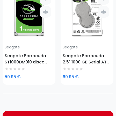
Prezzo
Prezzo
Seagate
Seagate
Seagate Barracuda
Seagate Barracuda
ST1000DM010 disco
2.5" 1000 GB Serial ATA
rigido interno 3.5" 1000
III
GB Serial ATA III
59,95 €
69,95 €