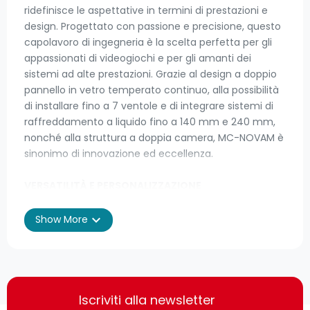
ridefinisce le aspettative in termini di prestazioni e
design. Progettato con passione e precisione, questo
capolavoro di ingegneria è la scelta perfetta per gli
appassionati di videogiochi e per gli amanti dei
sistemi ad alte prestazioni. Grazie al design a doppio
pannello in vetro temperato continuo, alla possibilità
di installare fino a 7 ventole e di integrare sistemi di
raffreddamento a liquido fino a 140 mm e 240 mm,
nonché alla struttura a doppia camera, MC-NOVAM è
sinonimo di innovazione ed eccellenza.
VERSATILITÀ E PERSONALIZZAZIONE
MC-NOVAM è molto più di un semplice case: è la tua
tela bianca su cui creare il PC dei tuoi sogni, senza
expand_more
Show More
restrizioni. La nostra filosofia di modifica
PERSONALIZZATA ti consente di avere il pieno controllo
della tua build senza componenti non necessari.
Invece di includere extra standard personalizzabili, ti
diamo la libertà di scegliere esattamente ciò di cui
Iscriviti alla newsletter