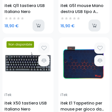
itek Q11 tastiera USB
itek G51 mouse Mano
Italiano Nero
destra USB tipo A
Ottico 6400 DPI
last-items
l
18,90 €
16,90 €
Prezzo
Non disponibile
Prezzo
iTek
iTek
itek X50 tastiera USB
itek E1 Tappetino per
Italiano Nero
mouse per gioco da