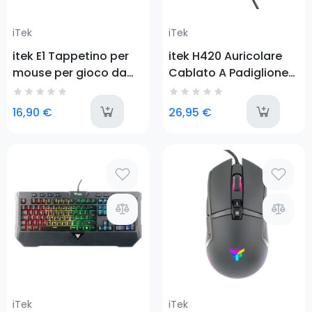
iTek
iTek
itek E1 Tappetino per
itek H420 Auricolare
mouse per gioco da
Cablato A Padiglione
computer Nero, Rosso
Giocare Nero
last-items
l
16,90 €
26,95 €
Prezzo
Prezzo
iTek
iTek