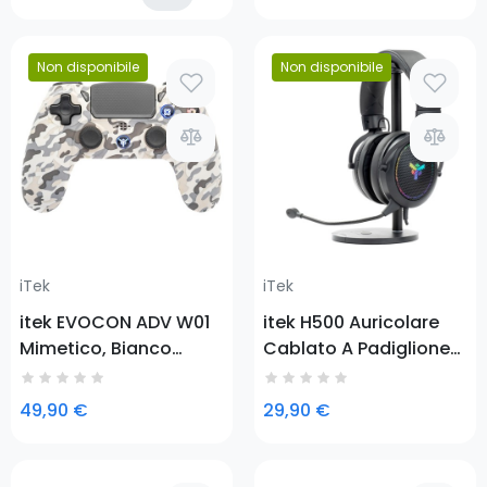
4, Playstation 3, Tablet
PC
Non disponibile
Non disponibile
Prezzo
Prezzo
iTek
iTek
itek EVOCON ADV W01
itek H500 Auricolare
Mimetico, Bianco
Cablato A Padiglione
Bluetooth/USB
Giocare Nero
Gamepad PlayStation
49,90 €
29,90 €
4, Playstation 3, Tablet
PC