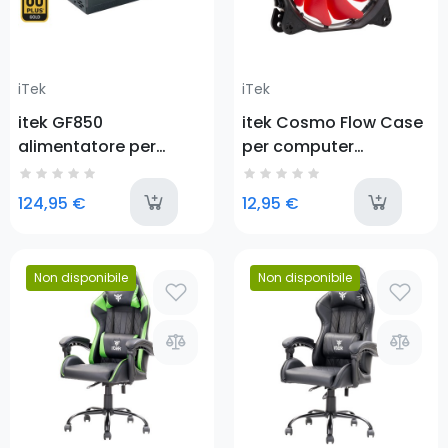
iTek
iTek
itek GF850
itek Cosmo Flow Case
alimentatore per
per computer
computer 850 W 24-
Ventilatore 12 cm Nero,
pin ATX ATX Nero
Rosso
last-items
a
124,95 €
12,95 €
Non disponibile
Non disponibile
Prezzo
Prezzo