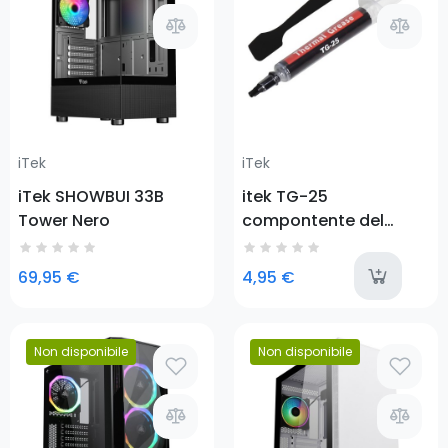
iTek
iTek
iTek SHOWBUI 33B
itek TG-25
Tower Nero
compontente del
dissipatore di calore
Pasta termica 5,15
a
69,95 €
4,95 €
W/m·K 2 g
Non disponibile
Non disponibile
Prezzo
Prezzo