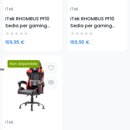
iTek
iTek
iTek RHOMBUS PF10
iTek RHOMBUS PF10
Sedia per gaming
Sedia per gaming
universale Seduta
universale Seduta
imbottita
imbottita
169,95 €
169,95 €
Non disponibile
Prezzo
iTek