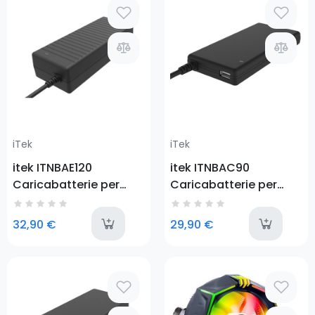
Prezzo
Prezzo
iTek
iTek
itek ITNBAE120
itek ITNBAC90
Caricabatterie per
Caricabatterie per
dispositivi mobili
dispositivi mobili
Computer portatile,
Computer portatile,
last-items
l
32,90 €
29,90 €
Tablet Nero AC Interno
Tablet Nero AC Interno
Prezzo
Prezzo