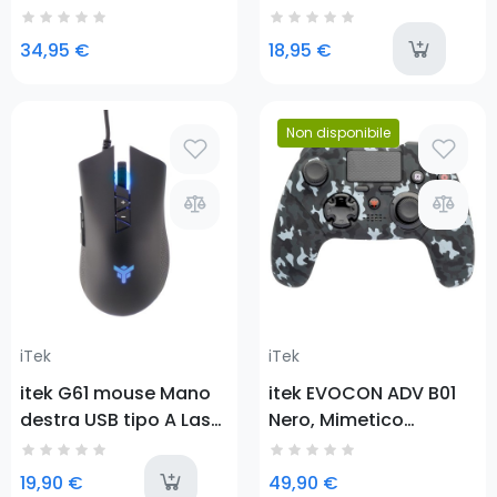
computer Nero, Rosso
l
34,95 €
18,95 €
Prezzo
Non disponibile
Prezzo
iTek
iTek
itek G61 mouse Mano
itek EVOCON ADV B01
destra USB tipo A Laser
Nero, Mimetico
4000 DPI
Bluetooth/USB
Gamepad PlayStation
last-items
19,90 €
49,90 €