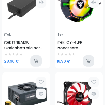
iTek
iTek
itek ITNBAE90
iTek ICY-4LPR
Caricabatterie per
Processore
dispositivi mobili
Refrigeratore 13,5 cm
Computer portatile,
Nero
last-items
a
28,90 €
16,90 €
Tablet Nero AC Interno
Prezzo
Prezzo