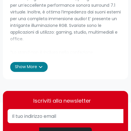
per un’eccellente performance sonora surround 7.1
virtuale. Inoltre, è ottima l’impedenza dai suoni esterni
per una completa immersione audio! E’ presente un
intrigante illuminazione RGB. Svariate sono le
applicazioni di utilizzo: gaming, studio, multimediali e
office.
*Lo stand non è incluso nella confezione
itek H500. Tipo di prodotto: Auricolare. Tecnologia di
expand_more
Show More
connessione: Cablato. Utilizzo raccomandato:
Giocare. Frequenza cuffia: 20 - 20000 Hz. Lunghezza
cavo: 2,1 m. Peso: 560 g. Colore del prodotto: Nero
Iscriviti alla newsletter
Prestazione
Tipo di prodotto
Auricolare
Stile d'uso
A Padiglione