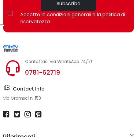
Subscribe
Utilizzo
Giocare
Accetto le condizioni generali e la politica di
raccomandato
riservatezza
Tipo di auricolare
Stereofonico
Colore del
Nero
prodotto
Contattaci via WhatsApp 24/7!
Lunghezza cavo
2,1 m
0781-62719
Retroilluminazione
Sì
Contact Info
Via Gramsci n. 153
Colore
Rosso/Verde/Blu
retroilluminazione
Tecnologia
Virtual 7.1 surround sound
surround virtuale

Riferimenti