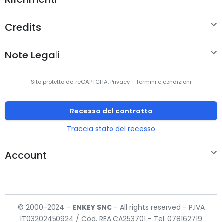
Connettività

Credits
Tecnologia di
Cablato
connessione

Note Legali
Collegamento del
Sì
dispositivo USB
Sito protetto da reCAPTCHA.
Privacy
-
Termini e condizioni
Auricolari
Recesso dal contratto
Massima potenza
20 mW
Traccia stato del recesso
in entrata

Account
Disegno
Sovraurale
auricolare
Frequenza cuffia
20 - 20000 Hz
© 2000-2024 -
ENKEY
SNC
- All rights reserved - P.IVA
IT03202450924 / Cod. REA CA253701 - Tel. 078162719
Impedenza
16 Ω