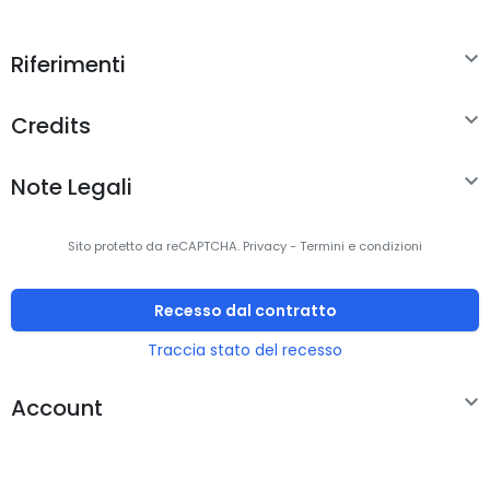
Design

Riferimenti
Colore del prodotto
Nero, Rosso

Credits
Illuminazione a LED
Sì

Note Legali
colore d'illuminazione
Rosso
Gestione energetica
Sito protetto da reCAPTCHA.
Privacy
-
Termini e condizioni
Voltaggio
12 V
Recesso dal contratto
Traccia stato del recesso
Corrente massima
0,25 A

Account
Dimensioni e peso
Larghezza
120 mm