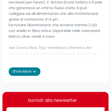
necessari per l’avvio). E’ dotata di una turbina a 9 pale
che garantisce un ottimo flusso d’aria. Si può
collegare sia all’alimentatore che alla motherboard,
grazie al connettore 3+4 pin.
Da notare l’illuminazione che avviene tramite 2 LED
con anello in fibra ottica. Disponibile nelle colorazioni:
bianco, blue, verde e rosso.
itek Cosmo Flow. Tipo: Ventilatore, Diametro del
ventilatore: 12 cm, Velocità (massima) di rotazione:
1200 Giri/min, Rumorosità (velocità alta): 24,8 dB,
flusso d'aria massimo: 39,8 pdc/min. Voltaggio: 12 V.
Larghezza: 120 mm, Profondità: 25 mm, Altezza: 120
expand_more
Show More
mm. Colore del prodotto: Nero, Rosso
Prestazione
Iscriviti alla newsletter
Ambiente di utilizzo
Case per
computer