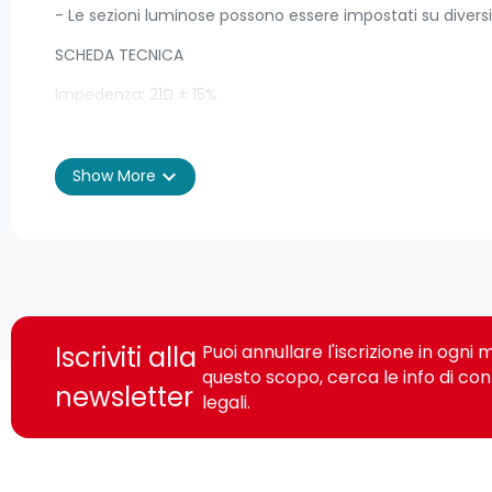
- Le sezioni luminose possono essere impostati su diversi
SCHEDA TECNICA
Impedenza: 21Ω ± 15%
Sensibilità: 121dB ± 3db
Risposta di frequenza: 20Hz-20,000Hz
expand_more
Show More
Potenza nominale: 20mW
Capacità di alimentazione: 50mW
Dimensione cuffie: 50mm
Compatibilità: PC, Console
Iscriviti alla
Puoi annullare l'iscrizione in ogn
Connettore: PC 2x 3.5mm + USB (solo per LED) - Console
questo scopo, cerca le info di con
newsletter
legali.
Lunghezza cavo: 2.2m