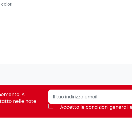
 colori
i momento. A
 Jack 3.5 adapter
tatto nelle note
Accetto le condizioni generali e