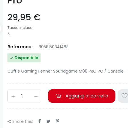
Pro
29,95 €
Tasse incluse
5
Reference:
8058150341483
Disponibile

Cuffie Gaming Fenner Soundgame M08 PRO PC / Console +
Aggiungi al carrello
Share this: