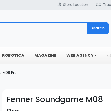
Store Location
Trac
Search
ROBOTICA
MAGAZINE
WEB AGENCY
e M08 Pro
Fenner Soundgame M08