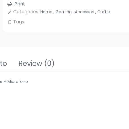
Print
Categories:
Home
,
Gaming
,
Accessori
,
Cuffie
edit
Tags:
bookmark_border
tto
Review
(0)
e + Microfono