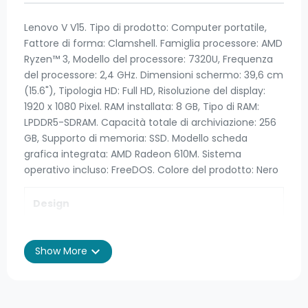
Lenovo V V15. Tipo di prodotto: Computer portatile,
Fattore di forma: Clamshell. Famiglia processore: AMD
Ryzen™ 3, Modello del processore: 7320U, Frequenza
del processore: 2,4 GHz. Dimensioni schermo: 39,6 cm
(15.6"), Tipologia HD: Full HD, Risoluzione del display:
1920 x 1080 Pixel. RAM installata: 8 GB, Tipo di RAM:
LPDDR5-SDRAM. Capacità totale di archiviazione: 256
GB, Supporto di memoria: SSD. Modello scheda
grafica integrata: AMD Radeon 610M. Sistema
operativo incluso: FreeDOS. Colore del prodotto: Nero
Design
Tipo di prodotto
Computer portatile
expand_more
Show More
Colore del prodotto
Nero
Nome del colore
Business Black