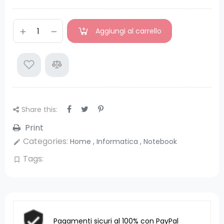
Aggiungi al carrello
Share this:
Print
Categories:
Home
,
Informatica
,
Notebook
edit
Tags:
bookmark_border
Pagamenti sicuri al 100% con PayPal