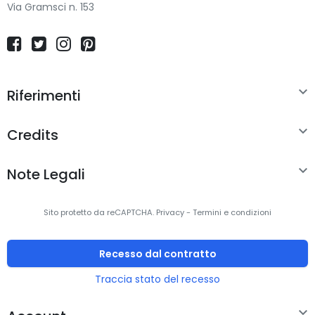
Via Gramsci n. 153
Gamma di colori
45%
Processore
Produttore
AMD

Riferimenti
processore

Credits
Famiglia processore
AMD Ryzen™ 3
Modello del
7320U

Note Legali
processore
Sito protetto da reCAPTCHA.
Privacy
-
Termini e condizioni
Frequenza del
2,4 GHz
processore
Recesso dal contratto
Frequenza del
4,1 GHz
Traccia stato del recesso
processore turbo
massima
