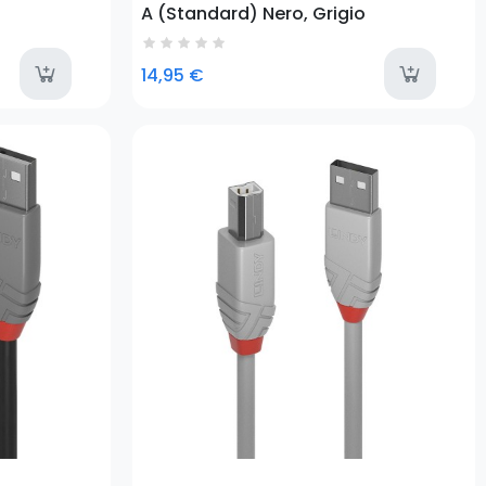
A (Standard) Nero, Grigio
available
a
14,95 €
Prezzo