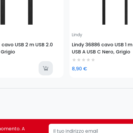
Lindy
 cavo USB 2 m USB 2.0
Lindy 36886 cavo USB 1 m
 Grigio
USB A USB C Nero, Grigio
tems
available
8,90 €
i momento. A