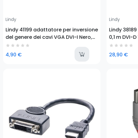
Lindy
Lindy
Lindy 41199 adattatore per inversione
Lindy 38189
del genere dei cavi VGA DVI-I Nero,
0,1 m DVI-
Oro
availa
4,90 €
28,90 €
Prezzo
Prezzo