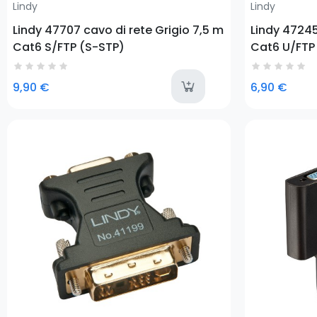
Lindy
Lindy
Lindy 47707 cavo di rete Grigio 7,5 m
Lindy 47245
Cat6 S/FTP (S-STP)
Cat6 U/FTP
last-i
9,90 €
6,90 €
Prezzo
Prezzo