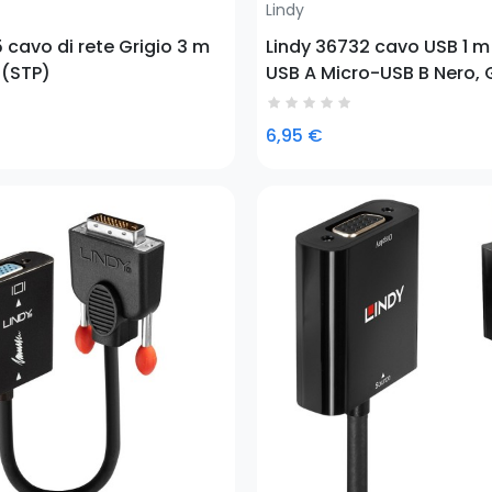
Lindy
 cavo di rete Grigio 3 m
Lindy 36732 cavo USB 1 m
 (STP)
USB A Micro-USB B Nero, 
tems
6,95 €
Prezzo