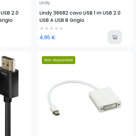
Lindy
 USB 2.0
Lindy 36682 cavo USB 1 m USB 2.0
Grigio
USB A USB B Grigio
a
4,95 €
Non disponibile
Prezzo