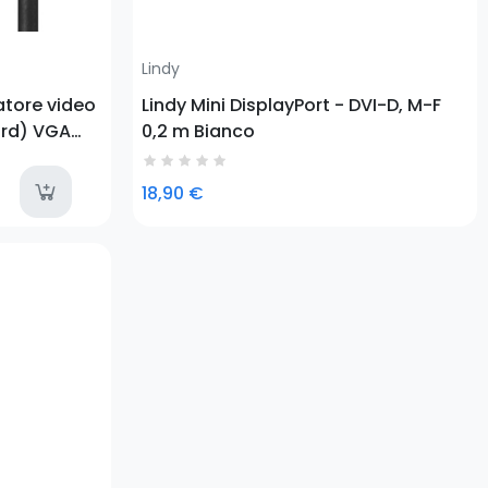
Lindy
atore video
Lindy Mini DisplayPort - DVI-D, M-F
ard) VGA
0,2 m Bianco
available
18,90 €