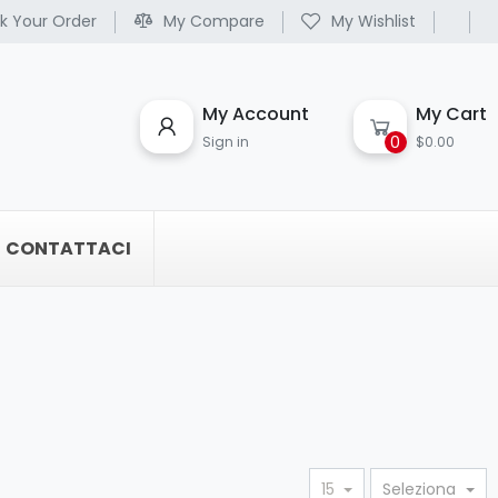
k Your Order
My Compare
My Wishlist
My Account
My Cart
0
Sign in
$0.00
CONTATTACI
15
Seleziona