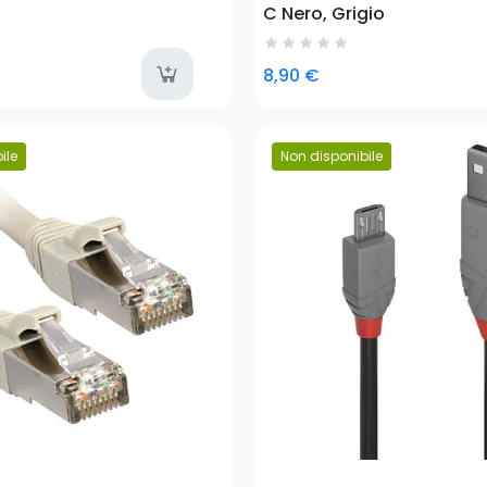
C Nero, Grigio
tems
available
8,90 €
ile
Non disponibile
Prezzo