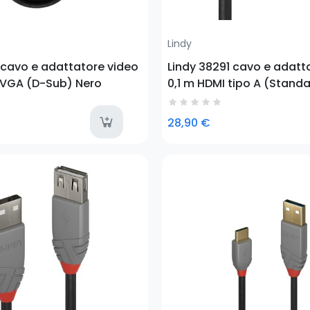
Lindy
 cavo e adattatore video
Lindy 38291 cavo e adatt
D VGA (D-Sub) Nero
0,1 m HDMI tipo A (Stand
(D-Sub) Nero
ble
last-items
28,90 €
Prezzo