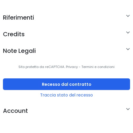
Chipset
CH7101

Materiale rivestimento
Cloruro di
Riferimenti
polivinile (PVC)

Credits
Materiale dell'alloggiamento
Cloruro di
del connettore
polivinile (PVC)

Note Legali
Certificazione
CE, UKCA, FCC,
RoHS, REACH
Sito protetto da reCAPTCHA.
Privacy
-
Termini e condizioni
Condizioni ambientali
Recesso dal contratto
Intervallo temperatura di
-20 - 80 °C
Traccia stato del recesso
funzionamento

Account
Intervallo di temperatura
-20 - 80 °C
Range di umidità di
20 - 90%