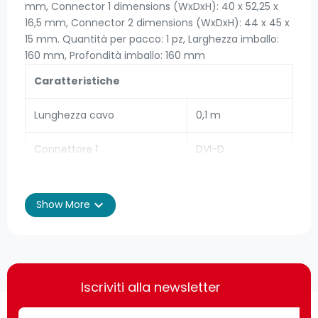
mm, Connector 1 dimensions (WxDxH): 40 x 52,25 x
16,5 mm, Connector 2 dimensions (WxDxH): 44 x 45 x
15 mm. Quantità per pacco: 1 pz, Larghezza imballo:
160 mm, Profondità imballo: 160 mm
Caratteristiche
Lunghezza cavo
0,1 m
Connettore 1
DVI-D
Connettore 2
VGA (D-Sub)
expand_more
Show More
Genere del connettore 1
Maschio
Genere del connettore 2
Femmina
Fattore di forma del
Dritto
Iscriviti alla newsletter
connettore 1