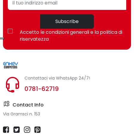
Fattore di forma del
Dritto
connettore 2
Subscribe
HDCP
No
Accetto le condizioni generali e la politica di
riservatezza
Dual Link DVI
No
Risoluzione massima
1920 x 1200 Pixel
Modalità video supportate
1080p
Contattaci via WhatsApp 24/7!
Velocità di trasferimento
4,95 Gbit/s
0781-62719
dati
Contact Info
Raggio di curvatura (min)
5,5 cm
Via Gramsci n. 153
Colore del prodotto
Nero