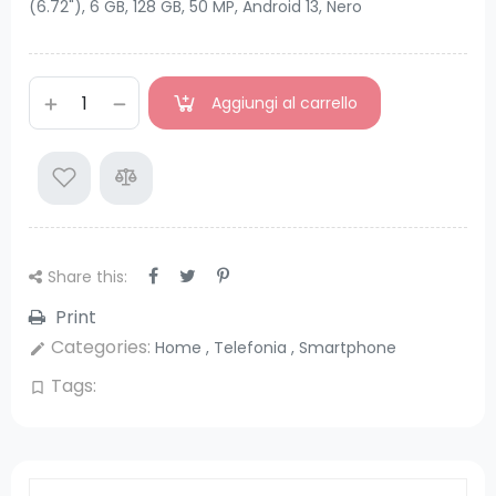
(6.72"), 6 GB, 128 GB, 50 MP, Android 13, Nero
Aggiungi al carrello
Share this:
Print
Categories:
Home
,
Telefonia
,
Smartphone
edit
Tags:
bookmark_border