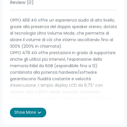
Review
(0)
OPPO A58 4G offre un esperienza audio di alto livello,
grazie alla presenza del doppio speaker stereo, dotato
di tecnologia Ultra Volume Mode, che permette di
alzare il volume di ciò che stiamo ascoltando fino al
300% (200% in chiamata).
OPPO A78 4G offre prestazioni in grado di supportare
anche gli utilizzi più intensivi, l’espansione della
memoria RAM da 6GB (espandibile fino a 12)
combinata alla potenza hardware/software
garantiscono fluidità costante e velocità
d’esecuzione. L’ampio display LCD da 6,72’’ con
refresh rate a 60Hz rende qualsiasi contenuto
immersivo e coinvolgente, ottimizzando l’efficienza
energetica.
OPPO A58 4G è dotato di una doppia fotocamera in
expand_more
Show More
alta risoluzione (Primaria 50MP, Profondità 2MP).
Grazie alla presenza dell’ AI, gli scatti saranno sempre