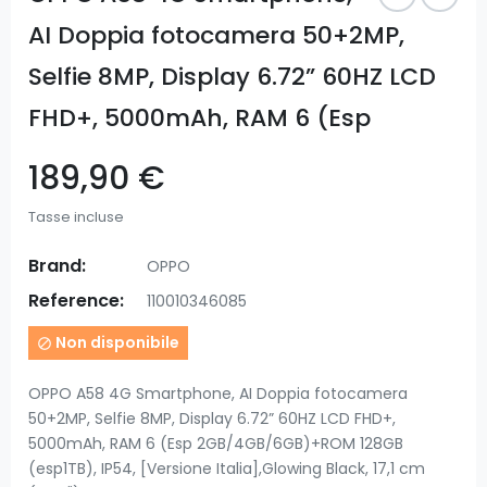
AI Doppia fotocamera 50+2MP,
Selfie 8MP, Display 6.72” 60HZ LCD
FHD+, 5000mAh, RAM 6 (Esp
189,90 €
Tasse incluse
Brand:
OPPO
Reference:
110010346085
Non disponibile

OPPO A58 4G Smartphone, AI Doppia fotocamera
50+2MP, Selfie 8MP, Display 6.72” 60HZ LCD FHD+,
5000mAh, RAM 6 (Esp 2GB/4GB/6GB)+ROM 128GB
(esp1TB), IP54, [Versione Italia],Glowing Black, 17,1 cm