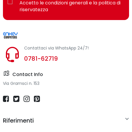
Accetto le condizioni generali e la politica di
Fattore di forma
Clamshell
riservatezza
Posizionamento di
Tutti i giorni
mercato
Paese di origine
Cina
Contattaci via WhatsApp 24/7!
Display
0781-62719
Dimensioni schermo
39,6 cm (15.6")
Contact Info
Via Gramsci n. 153
Risoluzione del
1366 x 768 Pixel
display
Touch screen
No

Riferimenti
Tipologia HD
HD