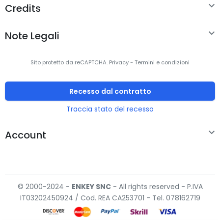
Rapporto d'aspetto
16:9

Credits
nativo

Note Legali
Schermo antiriflesso
Sì
Luminosità schermo
250 cd/m²
Sito protetto da reCAPTCHA.
Privacy
-
Termini e condizioni
Gamma di colori
45%
Recesso dal contratto
Processore
Traccia stato del recesso

Produttore
AMD
Account
processore
Famiglia processore
AMD 3000
© 2000-2024 -
ENKEY
SNC
- All rights reserved - P.IVA
Modello del
3020E
IT03202450924 / Cod. REA CA253701 - Tel. 078162719
processore