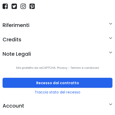
Rapporto d'aspetto
16:9
nativo
Luminosità schermo
220 cd/m²

Riferimenti
Doppio schermo
No

Credits
Processore

Note Legali
Produttore
Intel
processore
Sito protetto da reCAPTCHA.
Privacy
-
Termini e condizioni
Famiglia processore
Intel® Core™ i5
Recesso dal contratto
Generazione del
Intel® Core™ i5 di decima
Traccia stato del recesso
processore
generazione

Account
Modello del
i5-1035G1
processore