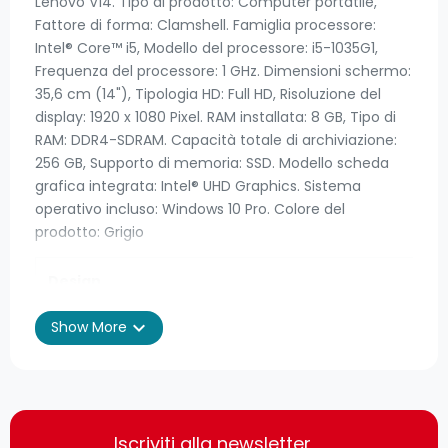
Lenovo V14. Tipo di prodotto: Computer portatile,
Fattore di forma: Clamshell. Famiglia processore:
Intel® Core™ i5, Modello del processore: i5-1035G1,
Frequenza del processore: 1 GHz. Dimensioni schermo:
35,6 cm (14"), Tipologia HD: Full HD, Risoluzione del
display: 1920 x 1080 Pixel. RAM installata: 8 GB, Tipo di
RAM: DDR4-SDRAM. Capacità totale di archiviazione:
256 GB, Supporto di memoria: SSD. Modello scheda
grafica integrata: Intel® UHD Graphics. Sistema
operativo incluso: Windows 10 Pro. Colore del
prodotto: Grigio
Design
expand_more
Show More
Tipo di prodotto
Computer portatile
Colore del prodotto
Grigio
Nome del colore
Iron Grey
Iscriviti alla newsletter