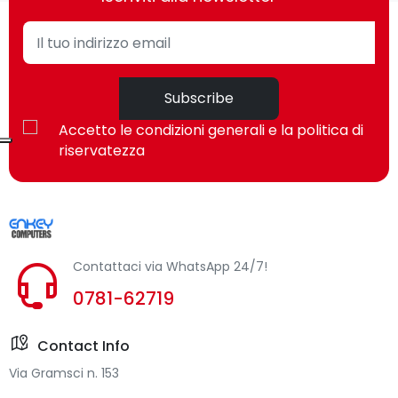
Fattore di forma
Clamshell
Materiale della
ABS sintetico, Policarbonato
scocca
(PC)
Subscribe
Display
Accetto le condizioni generali e la politica di
riservatezza
Dimensioni schermo
35,6 cm (14")
Risoluzione del
1920 x 1080 Pixel
display
Contattaci via WhatsApp 24/7!
Touch screen
No
0781-62719
Tipologia HD
Full HD
Contact Info
Tipo di pannello
TN
Via Gramsci n. 153