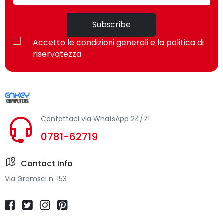
Materiale della
Gomma
scocca
Subscribe
Gancio
Sì
Accetto le condizioni generali e la politica di
riservatezza
Contattaci via WhatsApp 24/7!
0781-62719
Contact Info
Via Gramsci n. 153