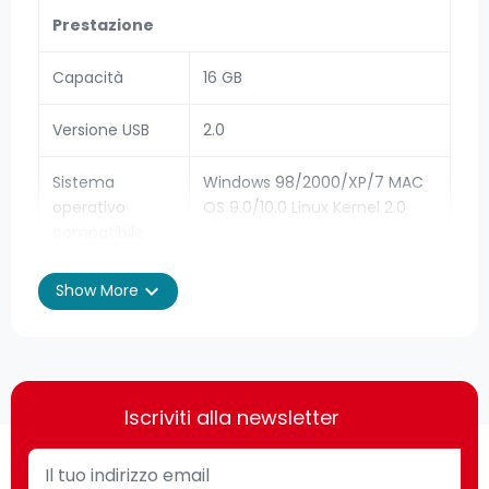
Prestazione
Capacità
16 GB
Versione USB
2.0
Sistema
Windows 98/2000/XP/7 MAC
operativo
OS 9.0/10.0 Linux Kernel 2.0
compatibile
Design
expand_more
Show More
Fattore di
Cuffia
forma
Colore del
Blu, Viola
Iscriviti alla newsletter
prodotto