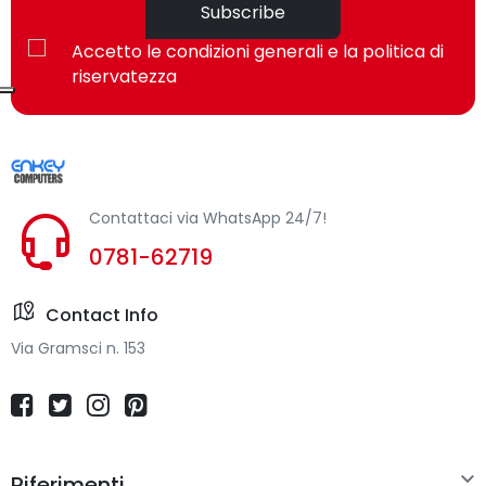
Subscribe
Prestazione
Accetto le condizioni generali e la politica di
riservatezza
Tipo di prodotto
Cuffie
Stile d'uso
A Padiglione
Utilizzo raccomandato
MUSICA
Contattaci via WhatsApp 24/7!
Colore del prodotto
Nero
0781-62719
Connettività
Contact Info
Tecnologia di connessione
Wireless
Via Gramsci n. 153
Range wireless
7 m
Auricolari

Riferimenti