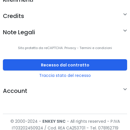
Disegno auricolare
Circumaurale

Credits
Sistema acustico
Chiuso

Note Legali
Frequenza cuffia
18 - 20000 Hz
Sensibilità cuffia
108 dB
Sito protetto da reCAPTCHA.
Privacy
-
Termini e condizioni
Tipo di magnete
Ferrite
Recesso dal contratto
Unità driver
3,2 cm
Traccia stato del recesso
Microfono

Account
Tipo di microfono
Non disponibile
Batteria
© 2000-2024 -
ENKEY
SNC
- All rights reserved - P.IVA
IT03202450924 / Cod. REA CA253701 - Tel. 078162719