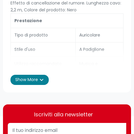
Effetto di cancellazione del rumore. Lunghezza cavo:
2,2 m, Colore del prodotto: Nero
Prestazione
Tipo di prodotto
Auricolare
Stile d'uso
A Padiglione
Utilizzo raccomandato
Musica e
Chiamate
expand_more
Show More
Tipo di auricolare
Stereofonico
Colore del prodotto
Nero
Lunghezza cavo
2,2 m
Iscriviti alla newsletter
Connettività