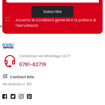
Tecnologia di connessione
Cablato
Subscribe
Connettore 3.5 mm
Sì
Accetto le condizioni generali e la politica di
riservatezza
Auricolari
Massima potenza in
100 mW
entrata
Contattaci via WhatsApp 24/7!
Disegno auricolare
Circumaurale
0781-62719
Frequenza cuffia
20 - 20000 Hz
Contact Info
Impedenza
32 Ω
Via Gramsci n. 153
Sensibilità cuffia
108 dB
Microfono