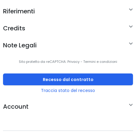

Riferimenti
Tipo di microfono
Asta
Microfono pieghevole
Sì

Credits

Note Legali
Sito protetto da reCAPTCHA.
Privacy
-
Termini e condizioni
Recesso dal contratto
Traccia stato del recesso

Account