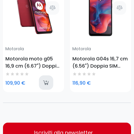
Motorola
Motorola
Motorola moto g05
Motorola G04s 16,7 cm
16,9 cm (6.67") Doppia
(6.56") Doppia SIM
SIM Android 15 4G USB
Android 14 4G USB
tipo-C 4 GB 128 GB
tipo-C 8 GB 128 GB
last-items
109,90 €
116,90 €
5200 mAh Rosso
5000 mAh Nero
Iscriviti alla newsletter