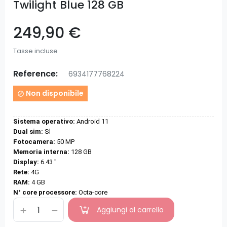
Twilight Blue 128 GB
249,90 €
Tasse incluse
Reference:
6934177768224
Non disponibile

Sistema operativo:
Android 11
Dual sim:
Sì
Fotocamera:
50 MP
Memoria interna:
128 GB
Display:
6.43 ''
Rete:
4G
RAM:
4 GB
N° core processore:
Octa-core
Aggiungi al carrello