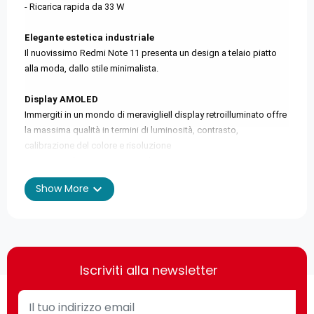
- Ricarica rapida da 33 W
Elegante estetica industriale
Il nuovissimo Redmi Note 11 presenta un design a telaio piatto
alla moda, dallo stile minimalista.
Display AMOLED
Immergiti in un mondo di meraviglieIl display retroilluminato offre
la massima qualità in termini di luminosità, contrasto,
calibrazione del colore e risoluzione
Frequenza di aggiornamento elevata a 90 Hz
expand_more
Show More
Display e touchscreen nitidi
Goditi i tuoi contenuti con un'elevata frequenza di aggiornamento
di 90 Hz. Scorri i feed dei tuoi social media in tutta comodità o
prova un'azione di gioco potente e reattiva.
Snapdragon® 680
Iscriviti alla newsletter
da 6 nm
Grandi prestazioni, pronto per qualsiasi sfida