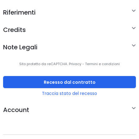

Riferimenti
Più intelligente e conveniente
- Estensione di memoria*

Credits
Funzionalità multitasking ottimizzate

Note Legali
- Tecnologia NFC multifunzionale*
Pagamenti mobili veloci e convenienti
Sito protetto da reCAPTCHA.
Privacy
-
Termini e condizioni
- Blaster IR
controlla facilmente i tuoi elettrodomestici
Recesso dal contratto
- Motore lineare sull'asse Z
Traccia stato del recesso
eccellente feedback tattile

Account