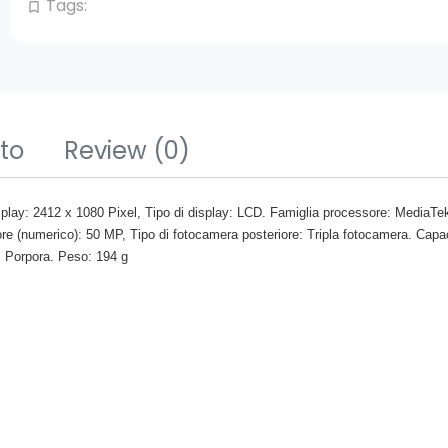
Tags:
bookmark_border
tto
Review
(0)
splay: 2412 x 1080 Pixel, Tipo di display: LCD. Famiglia processore: MediaT
re (numerico): 50 MP, Tipo di fotocamera posteriore: Tripla fotocamera. Capa
: Porpora. Peso: 194 g