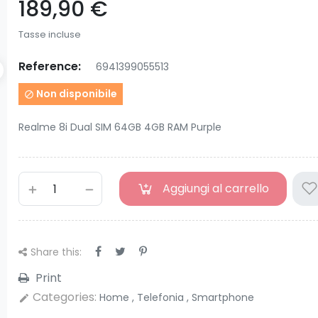
189,90 €
Tasse incluse
Reference:
6941399055513
Non disponibile

Realme 8i Dual SIM 64GB 4GB RAM Purple
Aggiungi al carrello
Share this:
Print
Categories:
Home
,
Telefonia
,
Smartphone
edit