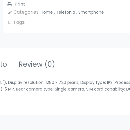
Print
Categories:
Home
,
Telefonia
,
Smartphone
edit
Tags:
bookmark_border
tto
Review
(0)
 Display resolution: 1280 x 720 pixels, Display type: IPS. Process
 5 MP, Rear camera type: Single camera. SIM card capability: Dua