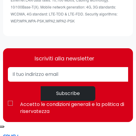
10/100Base-T(X). Mobile network generation: 4G, 3G standards:
WCDMA, 4G standard: LTE-TDD & LTE-FDD. Security algorithms:
WEP,WPA,WPA-PSK,WPA2,WPA2-PSK
Iscriviti alla newsletter
Subscribe
Accetto le condizioni generali e la politica di
riservatezza