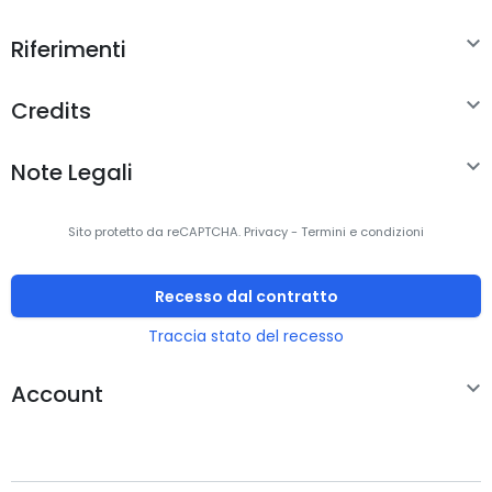
stampa (colore, qualità normale, A4/US Letter): 10

Riferimenti
ppm. Scansione: Scansione a colori, Risoluzione di
scansione ottica: 1200 x 1200 DPI. Fax: Fax a colori.
Massimo formato carta serie ISO A: A4. Wi-Fi. Colore

Credits
del prodotto: Nero
Velocità di stampa

Note Legali
Tecnologia di stampa
Ad inchiostro
Sito protetto da reCAPTCHA.
Privacy
-
Termini e condizioni
Stampa
Stampa a colori
Recesso dal contratto
Stampa fronte/retro
Sì
Traccia stato del recesso
Risoluzione massima
4800 x 2400 DPI

Account
Velocità di stampa
21 ppm
(nero, qualità normale,
A4/US Letter)