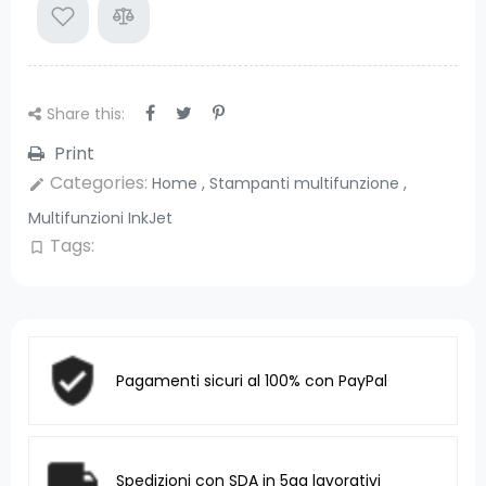
Share this:
Print
Categories:
Home
,
Stampanti multifunzione
,
edit
Multifunzioni InkJet
Tags:
bookmark_border
Pagamenti sicuri al 100% con PayPal
Spedizioni con SDA in 5gg lavorativi