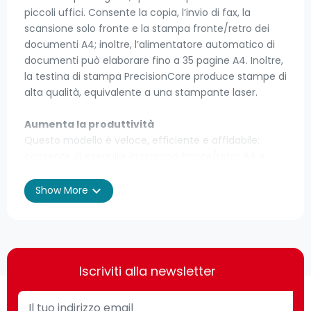
piccoli uffici. Consente la copia, l’invio di fax, la
scansione solo fronte e la stampa fronte/retro dei
documenti A4; inoltre, l’alimentatore automatico di
documenti può elaborare fino a 35 pagine A4. Inoltre,
la testina di stampa PrecisionCore produce stampe di
alta qualità, equivalente a una stampante laser.
Aumenta la produttività
Questo modello è veloce, efficiente e affidabile;
consente di eseguire la stampa fronte/retro A4 e
raggiunge una velocità di stampa di 21ppm in nero e
di 10ppm a colori¹. È anche facile da usare
expand_more
Show More
direttamente grazie a un’interfaccia utente intuitiva
e a un touchscreen di 6,8 cm.
Costi ridotti al minimo
Riduci drasticamente i costi; questa stampante è
Iscriviti alla newsletter
compatibile con le cartucce separate, che sono più
efficienti del 50% rispetto alle cartucce a tre colori³.