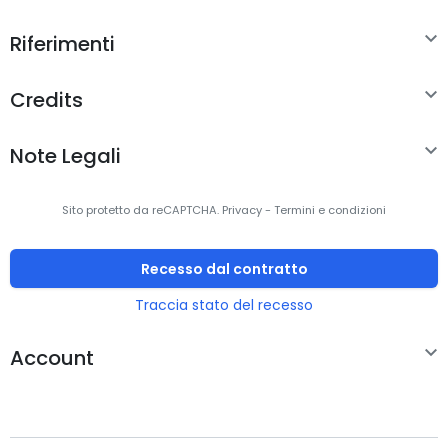
Tastiera

Riferimenti
Utilizzo
Ufficio
raccomandato

Credits
Interfaccia
USB

Note Legali
dispositivo
Interruttore a
Interruttore a chiave a
Sito protetto da reCAPTCHA.
Privacy
-
Termini e condizioni
chiave per
membrana
tastiera
Recesso dal contratto
Struttura tastiera
QWERTY
Traccia stato del recesso

Linguaggio
Italiano
Account
tastiera
Dispositivo di
No
puntatura