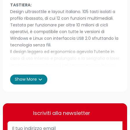
TASTIERA:
Design ultrasottile e layout italiano. 105 tasti isolati a
profilo ribassato, di cui 12 con funzioni multimediali.
Testata per funzionare per oltre 10 milioni di cicli
operativi, è compatibile con tutte le versioni di
Windows e Linux con interfaccia USB 2.0 sfruttando la
tecnologia senza fili.
Il design leggero ed ergonomico agevola l’utente in
caso di uso intenso e prolungato e la serigrafia a laser
rende le stampe durevoli nel tempo per una lettura
sempre chiara.
La tastiera, dotata di membrana di protezione, è
expand_more
Show More
resistente a spruzzi accidentali e liquidi.
Digitazione silenziosa e rapida grazie ai sensori ultra
sensibili per lavorare in tranquillità senza disturbare.
MOUSE:
Iscriviti alla newsletter
Comodo e particolarmente versatile, dal design
ergonomico adatto per utenti sia destrorsi che