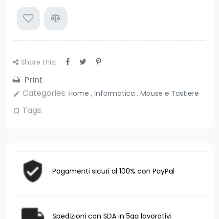
Share this:
Print
Categories:
Home
,
Informatica
,
Mouse e Tastiere
edit
Tags:
bookmark_border
Pagamenti sicuri al 100% con PayPal
Spedizioni con SDA in 5gg lavorativi