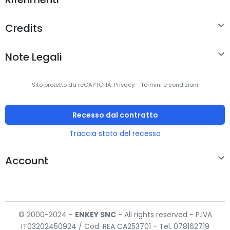
Design

Credits
Fattore di forma
Mano destra

Note Legali
Design ergonomico
Sì
Sito protetto da reCAPTCHA.
Privacy
-
Termini e condizioni
Colore del prodotto
Oro
Colorazione superficie
Monocromatico
Recesso dal contratto
Traccia stato del recesso
Impugnature in gomma
Sì

Account
Ergonomia
Interrutore On/Off
Sì
Funziona su tutte le superfici
Sì
© 2000-2024 -
ENKEY
SNC
- All rights reserved - P.IVA
IT03202450924 / Cod. REA CA253701 - Tel. 078162719