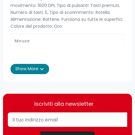
movimento: 1600 DPI, Tipo di pulsanti: Tasti premuti,
Numero di tasti: 5, Tipo di scorimmento: Rotella.
Alimentazione: Batterie. Funziona su tutte le superfici.
Colore del prodotto: Oro
Mouse
Utilizzo
Ufficio
expand_more
Show More
Interfaccia dispositivo
RF Wireless
Tecnologia di rilevamento del
Ottico
movimento
Iscriviti alla newsletter
Tipo di scorimmento
Rotella
Numero di tasti
5
Tipo di pulsanti
Tasti premuti