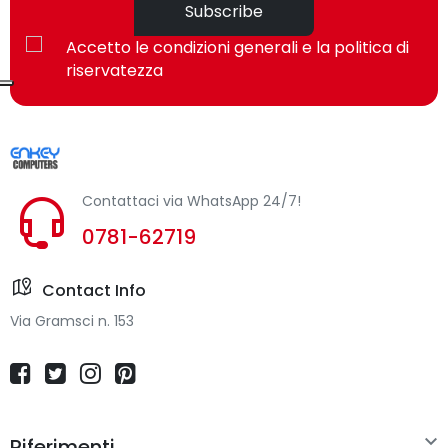
Subscribe
Accetto le condizioni generali e la politica di
Risoluzione movimento
1600 DPI
riservatezza
Risoluzione di movimento
Sì
personalizzabile
Numero di modalità di
3
risoluzione dei movimenti
Contattaci via WhatsApp 24/7!
0781-62719
Clic silenzioso
Sì
Numero di rotelle
1
Contact Info
Via Gramsci n. 153
Direzioni di scorrimento
Verticale
Banda di frequenza
2.4 GHz
Certificazione
CE

Riferimenti