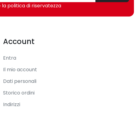
 la politica di riservatezza
. Colore del prodotto: Nero
Account
Entra
Il mio account
Dati personali
Storico ordini
Indirizzi