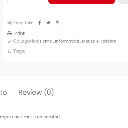
Share this:
Print
Categories:
Home
,
Informatica
,
Mouse e Tastiere
edit
Tags:
bookmark_border
tto
Review
(0)
 sempre con il massimo comfort.