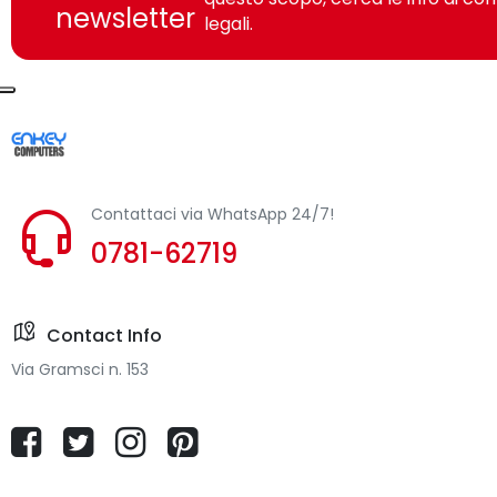
newsletter
movimento: 800 DPI, Tipo di pulsanti: Tasti premuti, Nume
legali.
Mouse
Utilizzo
Interfaccia dispositivo
Contattaci via WhatsApp 24/7!
Tecnologia di rilevamento del movimento
0781-62719
Tipo di scorimmento
Contact Info
Numero di tasti
Via Gramsci n. 153
Tipo di pulsanti
Rotella di scorrimento