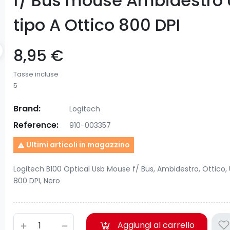
f/ Bus mouse Ambidestro
tipo A Ottico 800 DPI
8,95 €
Tasse incluse
5
Brand:
Logitech
Reference:
910-003357
Ultimi articoli in magazzino

Logitech B100 Optical Usb Mouse f/ Bus, Ambidestro, Ottico, 
800 DPI, Nero
Aggiungi al carrello