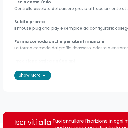
Liscio come l'olio
Controllo assoluto del cursore grazie al tracciamento ot
Subito pronto
Il mouse plug and play è semplice da configurare: collegal
Forma comoda anche per utenti mancini
La forma comoda dal profilo ribassato, adatta a entramb
Precisione ottica da 800 dpi
Garantisce un controllo preciso e uniforme del cursore e
expand_more
Show More
Nessuna configurazione
Lo puoi utilizzare immediatamente: è sufficiente collegar
Prodotto da Logitech®
Il mouse è prodotto con tutta l'attenzione alla qualità 
concorrenti.
Iscriviti alla
Puoi annullare l'iscrizione in ogn
Logitech B100 Optical Usb Mouse f/ Bus. Fattore di forma:
questo scopo, cerca le info di con