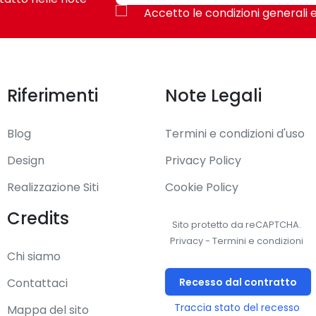
Accetto le condizioni generali e
ro di tasti: 3, Tipo di scorimmento: Rotella. Alimentazione: Cavo
Ufficio
Riferimenti
Note Legali
USB tipo A
Blog
Termini e condizioni d'uso
Ottico
Design
Privacy Policy
Rotella
Realizzazione Siti
Cookie Policy
Credits
3
Sito protetto da reCAPTCHA.
Privacy
-
Termini e condizioni
Tasti premuti
Chi siamo
Recesso dal contratto
Contattaci
Sì
Traccia stato del recesso
Mappa del sito