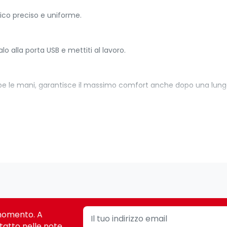
tico preciso e uniforme.
o alla porta USB e mettiti al lavoro.
e le mani, garantisce il massimo comfort anche dopo una lunga 
 ti consente di modificare documenti e navigare in Internet con
lo alla porta USB ed è subito pronto.
e al design che abbiamo maturato nella fabbricazione di oltre un
i momento. A
 Ambidestro. Tecnologia di rilevamento del movimento: Ottico, Int
tatto nelle note