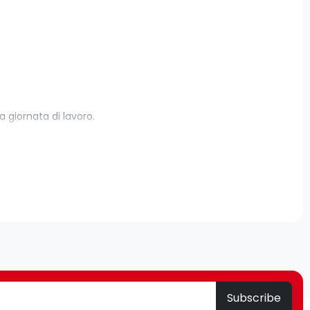
giornata di lavoro.
 maggiore efficienza.
 miliardo di mouse, superando tutte le aziende
Subscribe
erfaccia dispositivo: USB tipo A, Risoluzione