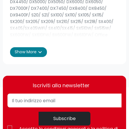
DX4450/ DX5000/ DX5050/ DX6000/ DX6050/
DX7000F/ DX7400/ DX7450/ DX8400/ DX8450/
DX9400F/ S20/ S21/ SX100/ SX110/ SX105/ SX115/
SX200/ SX205/ SX209/ SX210/ SX215/ SX218/ SX400/
SX405/SX405WiFi/ SX410/SX415/ SX510W/ SX515W/
SX600FW/ SX610FW/ BX600FW/ BX610FW/ Office
B40W/ BX300F/ BX300FW/ BX310FN
expand_more
Show More
Iscriviti alla newsletter
Subscribe
Accetto le condizioni generali e la politica di