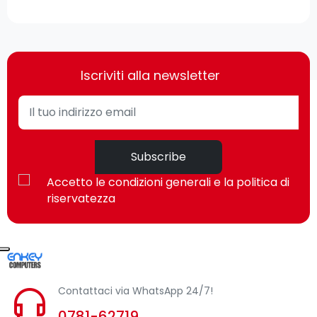
Iscriviti alla newsletter
Subscribe
Accetto le condizioni generali e la politica di
riservatezza
Contattaci via WhatsApp 24/7!
0781-62719