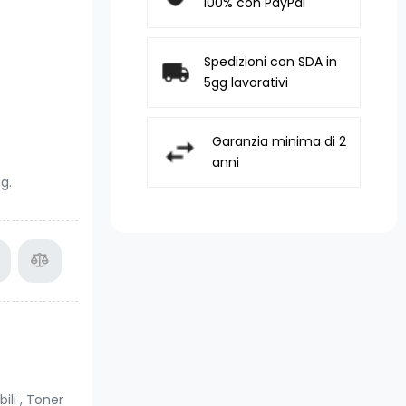
100% con PayPal
Spedizioni con SDA in
5gg lavorativi
Garanzia minima di 2
anni
g.
ili
,
Toner