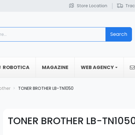
Store Location
Trac
Search
ROBOTICA
MAGAZINE
WEB AGENCY
other
TONER BROTHER LB-TN1050
TONER BROTHER LB-TN105