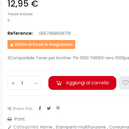
12,95 €
Tasse incluse
5
Reference:
0657968608719
Ultimi articoli in magazzino

3Compatibile Toner per brother TN-1050 TN1050 nero 1000pa
Aggiungi al carrello
Share this:
Print
Categories:
Home
,
Stampanti multifunzione
,
Consumab
edit