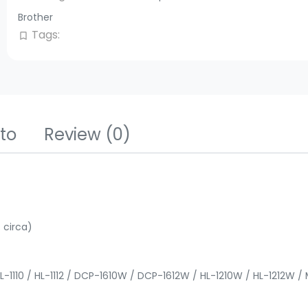
Brother
Tags:
bookmark_border
tto
Review
(0)
 circa)
L-1110 / HL-1112 / DCP-1610W / DCP-1612W / HL-1210W / HL-1212W /