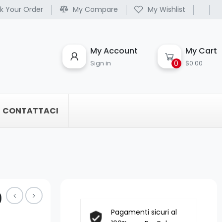
k Your Order
My Compare
My Wishlist
My Account
My Cart
0
Sign in
$0.00
CONTATTACI
0
Pagamenti sicuri al