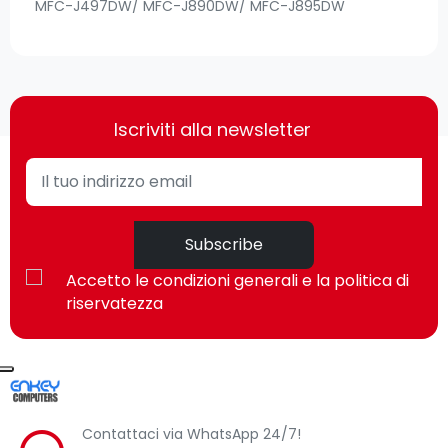
MFC-J497DW/ MFC-J890DW/ MFC-J895DW
Iscriviti alla newsletter
Subscribe
Accetto le condizioni generali e la politica di
riservatezza
Contattaci via WhatsApp 24/7!