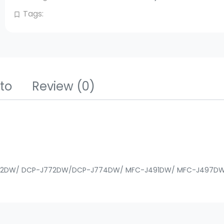
Tags:
bookmark_border
tto
Review
(0)
DCP-J572DW/ DCP-J772DW/DCP-J774DW/ MFC-J491DW/ MFC-J49