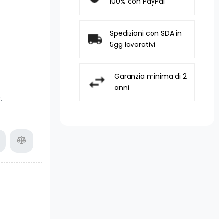
100% con PayPal
Spedizioni con SDA in
5gg lavorativi
Garanzia minima di 2
anni
.