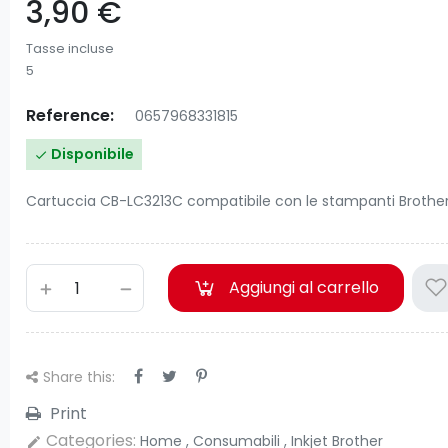
3,90 €
Tasse incluse
5
Reference:
0657968331815
Disponibile

Cartuccia CB-LC3213C compatibile con le stampanti Brother
Aggiungi al carrello
Share this:
Print
Categories:
Home
,
Consumabili
,
Inkjet Brother
edit