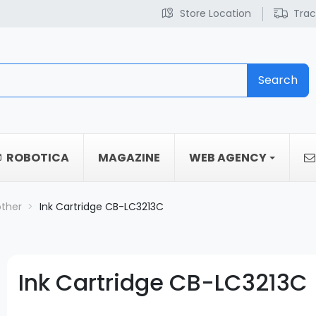
Store Location
Trac
Search
ROBOTICA
MAGAZINE
WEB AGENCY
other
Ink Cartridge CB-LC3213C
Ink Cartridge CB-LC3213C