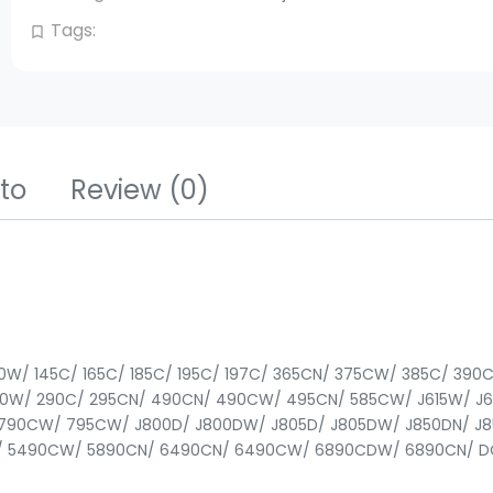
Tags:
bookmark_border
tto
Review
(0)
J140W/ 145C/ 165C/ 185C/ 195C/ 197C/ 365CN/ 375CW/ 385C/ 3
70W/ 290C/ 295CN/ 490CN/ 490CW/ 495CN/ 585CW/ J615W/ J6
790CW/ 795CW/ J800D/ J800DW/ J805D/ J805DW/ J850DN/ J
5490CW/ 5890CN/ 6490CN/ 6490CW/ 6890CDW/ 6890CN/ DCP-