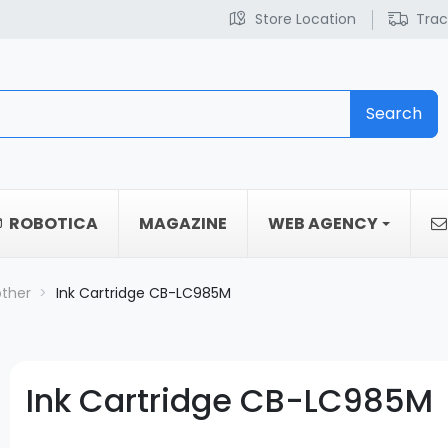
Store Location
Trac
Search
ROBOTICA
MAGAZINE
WEB AGENCY
other
Ink Cartridge CB-LC985M
Ink Cartridge CB-LC985M