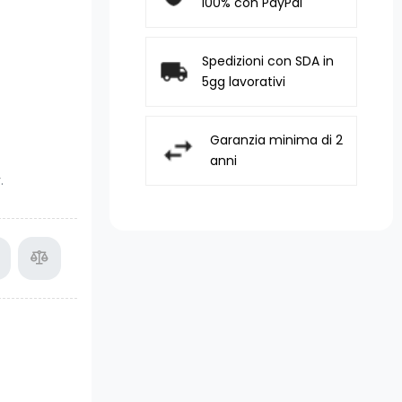
100% con PayPal
Spedizioni con SDA in
5gg lavorativi
Garanzia minima di 2
anni
.