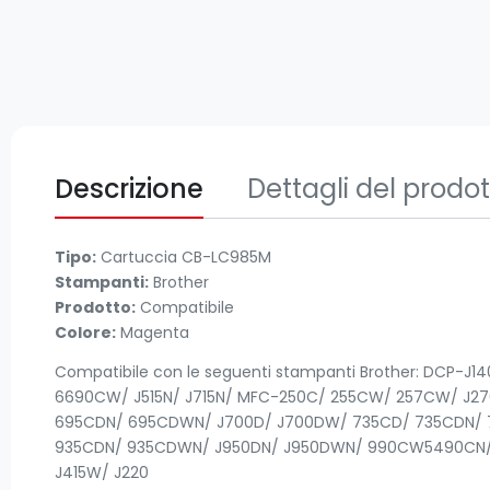
Descrizione
Dettagli del prodo
Tipo:
Cartuccia CB-LC985M
Stampanti:
Brother
Prodotto:
Compatibile
Colore:
Magenta
Compatibile con le seguenti stampanti Brother: DCP-
6690CW/ J515N/ J715N/ MFC-250C/ 255CW/ 257CW/ J2
695CDN/ 695CDWN/ J700D/ J700DW/ 735CD/ 735CDN/ 
935CDN/ 935CDWN/ J950DN/ J950DWN/ 990CW5490CN/ 
J415W/ J220