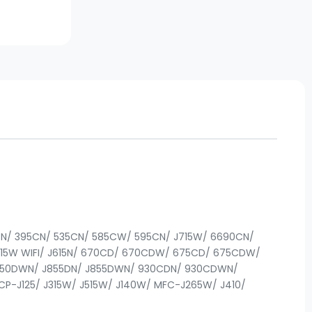
90CN/ 395CN/ 535CN/ 585CW/ 595CN/ J715W/ 6690CN/
15W WIFI/ J615N/ 670CD/ 670CDW/ 675CD/ 675CDW/
850DWN/ J855DN/ J855DWN/ 930CDN/ 930CDWN/
J125/ J315W/ J515W/ J140W/ MFC-J265W/ J410/