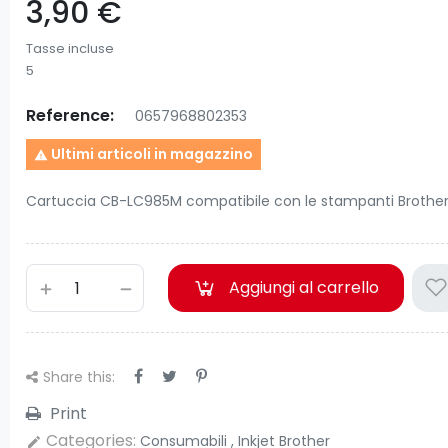
3,90 €
Tasse incluse
5
Reference:
0657968802353
Ultimi articoli in magazzino

Cartuccia CB-LC985M compatibile con le stampanti Brother
Aggiungi al carrello
Share this:
Print
Categories:
Consumabili
,
Inkjet Brother
edit