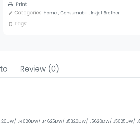
Print
Categories:
Home
,
Consumabili
,
Inkjet Brother
edit
Tags:
bookmark_border
tto
Review
(0)
FC-J4420DW/ J4620DW/ J4625DW/ J5320DW/ J5620DW/ J5625DW