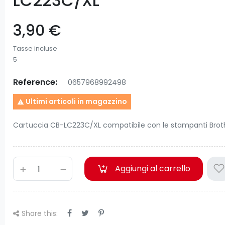
LC223C/XL
3,90 €
Tasse incluse
5
Reference:
0657968992498
Ultimi articoli in magazzino

Cartuccia CB-LC223C/XL compatibile con le stampanti Brot
Aggiungi al carrello
Share this: