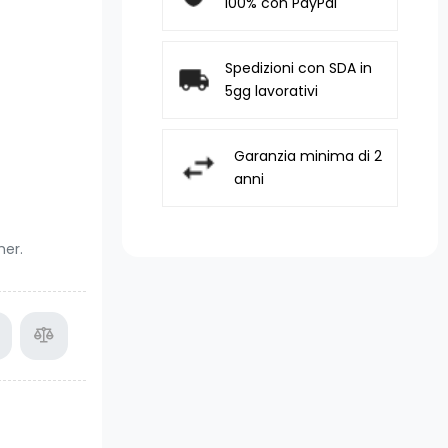
100% con PayPal
Spedizioni con SDA in
5gg lavorativi
Garanzia minima di 2
anni
her.