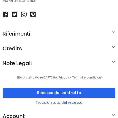
Via Gramsci n. 153

Riferimenti

Credits

Note Legali
Sito protetto da reCAPTCHA.
Privacy
-
Termini e condizioni
Recesso dal contratto
Traccia stato del recesso

Account