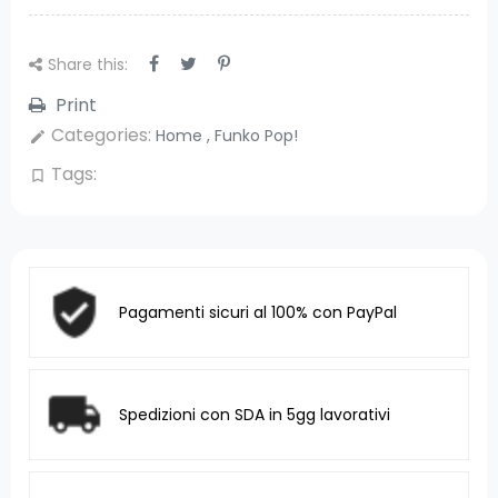
Share this:
Print
Categories:
Home
,
Funko Pop!
edit
Tags:
bookmark_border
Pagamenti sicuri al 100% con PayPal
Spedizioni con SDA in 5gg lavorativi