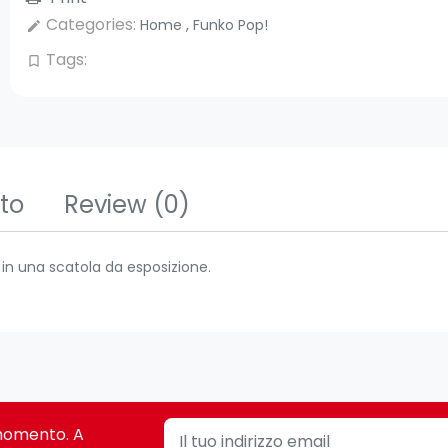
Categories:
Home
,
Funko Pop!
edit
Tags:
bookmark_border
tto
Review
(0)
a in una scatola da esposizione.
i momento. A