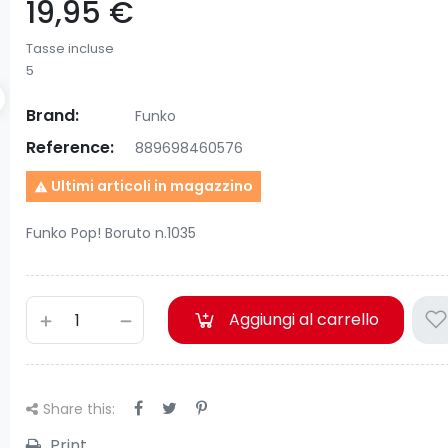
19,95 €
Tasse incluse
5
Brand:
Funko
Reference:
889698460576
Ultimi articoli in magazzino

Funko Pop! Boruto n.1035
Aggiungi al carrello
Share this:
Print