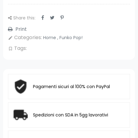
Share this:
Print
Categories:
Home
,
Funko Pop!
edit
Tags:
bookmark_border
Pagamenti sicuri al 100% con PayPal
Spedizioni con SDA in 5gg lavorativi