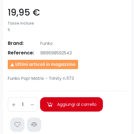
19,95 €
Tasse incluse
5
Brand:
Funko
Reference:
889698592543
Ultimi articoli in magazzino

Funko Pop! Matrix - Trinity n.1173
Aggiungi al carrello