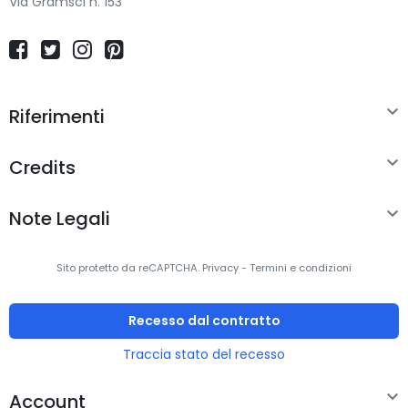
Via Gramsci n. 153

Riferimenti

Credits

Note Legali
Sito protetto da reCAPTCHA.
Privacy
-
Termini e condizioni
Recesso dal contratto
Traccia stato del recesso

Account