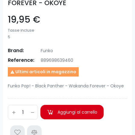
FOREVER - OKOYE
19,95 €
Tasse incluse
5
Brand:
Funko
Reference:
889698639460
Ultimi articoli in magazzino

Funko Pop! - Black Panther - Wakanda Forever - Okoye
Aggiungi al carrello