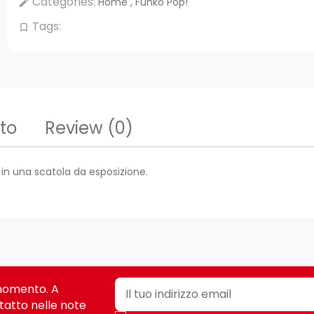
Categories:
Home
,
Funko Pop!
edit
Tags:
bookmark_border
tto
Review
(0)
a in una scatola da esposizione.
i momento. A
tatto nelle note